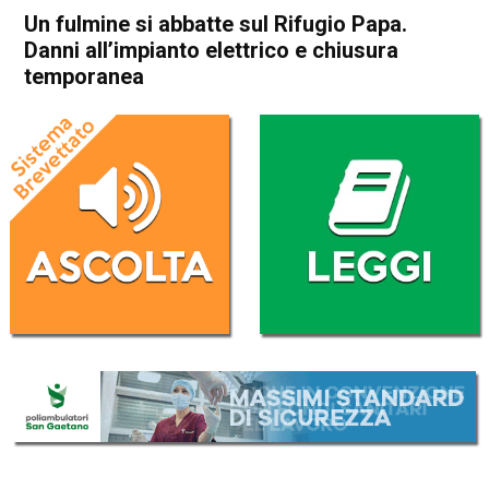
Un fulmine si abbatte sul Rifugio Papa.
Danni all’impianto elettrico e chiusura
temporanea
Home
Schio
Valli del Pasubio
Cronaca
In Evidenza
Schio
Valli del Pasubio
Un fulmine si abbatte sul
Rifugio Papa. Danni
all’impianto elettrico e
chiusura temporanea
Da
Omar Dal Maso
23 Luglio 2021
(aggiornato il
23 Luglio 2021 17:52
)