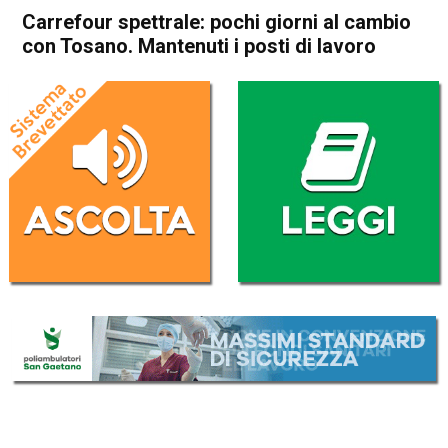
Carrefour spettrale: pochi giorni al cambio
con Tosano. Mantenuti i posti di lavoro
Home
Thiene
Attualità
Economia locale
In Evidenza
Thiene
Carrefour spettrale: pochi
giorni al cambio con Tosano.
Mantenuti i posti di lavoro
Da
Mariagrazia Bonollo
23 Luglio 2021
(aggiornato il
23 Luglio 2021 19:16
)
ASCOLTA L'AUDIO