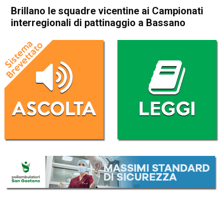
Brillano le squadre vicentine ai Campionati
interregionali di pattinaggio a Bassano
Home
Sport locale
Bassano del Grappa
In Evidenza
Sport locale
Brillano le squadre vicentine
ai Campionati interregionali
di pattinaggio a Bassano
Da
Redazione
28 Febbraio 2026
(aggiornato il
28 Febbraio 2026 23:04
)
ASCOLTA L'AUDIO