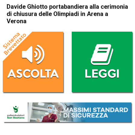
Davide Ghiotto portabandiera alla cerimonia
di chiusura delle Olimpiadi in Arena a
Verona
Home
Sport locale
Attualità
In Evidenza
Sport locale
Davide Ghiotto portabandiera
alla cerimonia di chiusura
delle Olimpiadi in Arena a
Verona
Da
Redazione
19 Febbraio 2026
(aggiornato il
19 Febbraio 2026 19:50
)