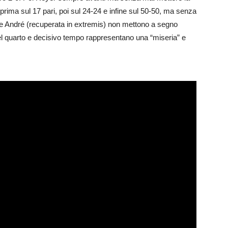
 prima sul 17 pari, poi sul 24-24 e infine sul 50-50, ma senza
 e André (recuperata in extremis) non mettono a segno
nel quarto e decisivo tempo rappresentano una “miseria” e