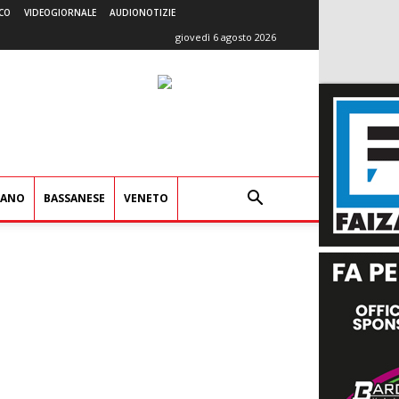
CO
VIDEOGIORNALE
AUDIONOTIZIE
giovedì 6 agosto 2026
IANO
BASSANESE
VENETO