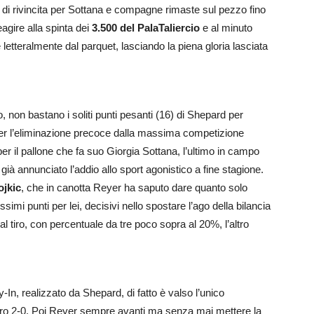
 di rivincita per Sottana e compagne rimaste sul pezzo fino
agire alla spinta dei
3.500
del PalaTaliercio
e al minuto
e letteralmente dal parquet, lasciando la piena gloria lasciata
 non bastano i soliti punti pesanti (16) di Shepard per
er l’eliminazione precoce dalla massima competizione
r il pallone che fa suo Giorgia Sottana, l’ultimo in campo
già annunciato l’addio allo sport agonistico a fine stagione.
ojkic
, che in canotta Reyer ha saputo dare quanto solo
simi punti per lei, decisivi nello spostare l’ago della bilancia
al tiro, con percentuale da tre poco sopra al 20%, l’altro
-In, realizzato da Shepard, di fatto è valso l’unico
imero 2-0. Poi Reyer sempre avanti ma senza mai mettere la