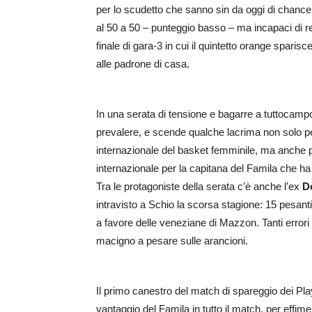
per lo scudetto che sanno sin da oggi di chance
al 50 a 50 – punteggio basso – ma incapaci di re
finale di gara-3 in cui il quintetto orange sparisc
alle padrone di casa.
In una serata di tensione e bagarre a tuttocampo,
prevalere, e scende qualche lacrima non solo p
internazionale del basket femminile, ma anche pe
internazionale per la capitana del Famila che ha 
Tra le protagoniste della serata c’è anche l’ex
D
intravisto a Schio la scorsa stagione: 15 pesantis
a favore delle veneziane di Mazzon. Tanti errori 
macigno a pesare sulle arancioni.
Il primo canestro del match di spareggio dei Play
vantaggio del Famila in tutto il match, per eff