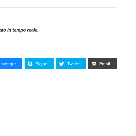
nato in tempo reale.
ssenger
Skype
Twitter
Email