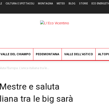
LE
CULTURA E SPETTACOLI
MONTAGNA
METEO
BLOG
STORIE
ECO ENERGETI
L'Eco
Vicentino
VALLE DEL CHIAMPO
PEDEMONTANA
VALLE DELL’ASTICO
ALTOP
uta l’Europa. L’unica italiana tra le...
 Mestre e saluta
liana tra le big sarà