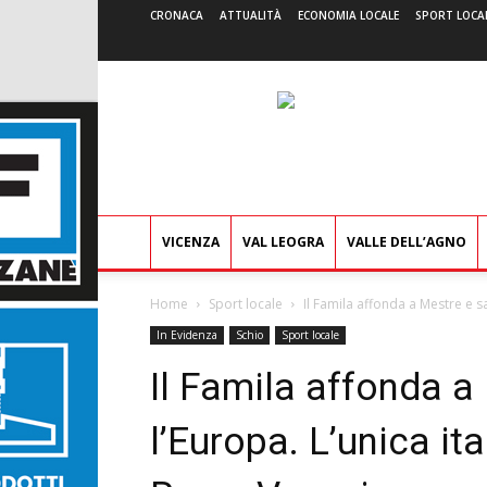
CRONACA
ATTUALITÀ
ECONOMIA LOCALE
SPORT LOCA
VICENZA
VAL LEOGRA
VALLE DELL’AGNO
Home
Sport locale
Il Famila affonda a Mestre e sal
In Evidenza
Schio
Sport locale
Il Famila affonda a
l’Europa. L’unica ita