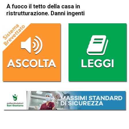
A fuoco il tetto della casa in
ristrutturazione. Danni ingenti
Home
Thiene
Breganze
Thiene
Breganze
Cronaca
In Evidenza
A fuoco il tetto della casa in
ristrutturazione. Danni ingenti
Da
Redazione
3 Marzo 2026
(aggiornato il
4 Marzo 2026 7:48
)
ASCOLTA L'AUDIO
Lettore
00:00
00:00