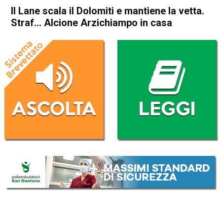
Il Lane scala il Dolomiti e mantiene la vetta.
Straf… Alcione Arzichiampo in casa
Home
Sport locale
Arzignano
Chiampo
In Evidenza
Sport locale
Vicenza
Il Lane scala il Dolomiti e
mantiene la vetta. Straf…
Alcione Arzichiampo in casa
Da
Omar Dal Maso
26 Settembre 2025
(aggiornato il
26 Settembre 2025 19:31
)
ASCOLTA L'AUDIO