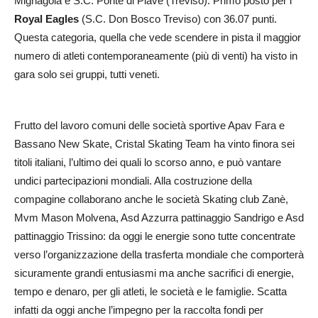
Mignagola e S.C. Ponte di Piave (Treviso). Primo posto per i
Royal Eagles
(S.C. Don Bosco Treviso) con 36.07 punti.
Questa categoria, quella che vede scendere in pista il maggior
numero di atleti contemporaneamente (più di venti) ha visto in
gara solo sei gruppi, tutti veneti.
Frutto del lavoro comuni delle società sportive Apav Fara e
Bassano New Skate, Cristal Skating Team ha vinto finora sei
titoli italiani, l’ultimo dei quali lo scorso anno, e può vantare
undici partecipazioni mondiali. Alla costruzione della
compagine collaborano anche le società Skating club Zanè,
Mvm Mason Molvena, Asd Azzurra pattinaggio Sandrigo e Asd
pattinaggio Trissino: da oggi le energie sono tutte concentrate
verso l’organizzazione della trasferta mondiale che comporterà
sicuramente grandi entusiasmi ma anche sacrifici di energie,
tempo e denaro, per gli atleti, le società e le famiglie. Scatta
infatti da oggi anche l’impegno per la raccolta fondi per