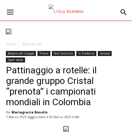
Home
Sport locale
Bassano del Grappa
Thiene
Fara Vicentino
In Evidenza
Sarcedo
Sport locale
Pattinaggio a rotelle: il
grande gruppo Cristal
“prenota” i campionati
mondiali in Colombia
Da
Mariagrazia Bonollo
7 Marzo 2023
(aggiornato il
28 Marzo 2023 0:48
)