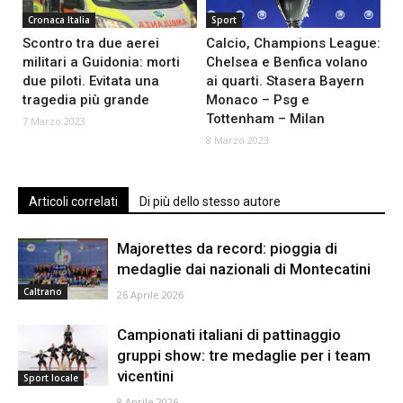
Cronaca Italia
Sport
Scontro tra due aerei
Calcio, Champions League:
militari a Guidonia: morti
Chelsea e Benfica volano
due piloti. Evitata una
ai quarti. Stasera Bayern
tragedia più grande
Monaco – Psg e
Tottenham – Milan
7 Marzo 2023
8 Marzo 2023
Articoli correlati
Di più dello stesso autore
Majorettes da record: pioggia di
medaglie dai nazionali di Montecatini
Caltrano
26 Aprile 2026
Campionati italiani di pattinaggio
gruppi show: tre medaglie per i team
vicentini
Sport locale
8 Aprile 2026