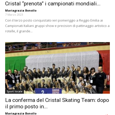
Cristal “prenota” i campionati mondiali...
Mariagrazia Bonollo
-
7 Marzo 2023
Con il terzo posto conquistato ieri pomeriggio a Reggio Emilia ai
Campionati Italiani gruppi show e precision di pattinaggio artistico a
rotelle, il grande...
Sport locale
La conferma del Cristal Skating Team: dopo
il primo posto in...
Mariagrazia Bonollo
-