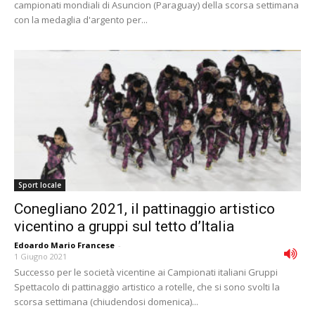
campionati mondiali di Asuncion (Paraguay) della scorsa settimana
con la medaglia d'argento per...
Sport locale
Conegliano 2021, il pattinaggio artistico
vicentino a gruppi sul tetto d’Italia
Edoardo Mario Francese
-
1 Giugno 2021
Successo per le società vicentine ai Campionati italiani Gruppi
Spettacolo di pattinaggio artistico a rotelle, che si sono svolti la
scorsa settimana (chiudendosi domenica)...