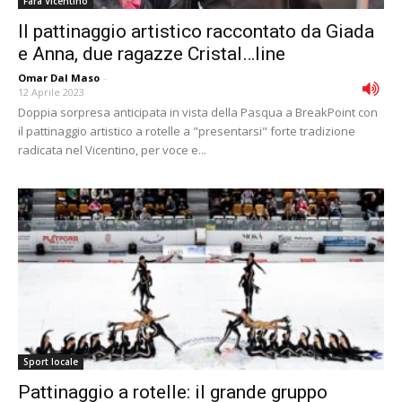
Fara Vicentino
Il pattinaggio artistico raccontato da Giada
e Anna, due ragazze Cristal…line
Omar Dal Maso
-
12 Aprile 2023
Doppia sorpresa anticipata in vista della Pasqua a BreakPoint con
il pattinaggio artistico a rotelle a "presentarsi" forte tradizione
radicata nel Vicentino, per voce e...
Sport locale
Pattinaggio a rotelle: il grande gruppo