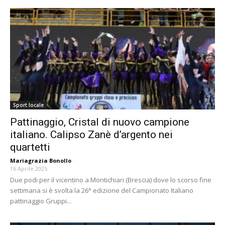
Sport locale
Pattinaggio, Cristal di nuovo campione
italiano. Calipso Zanè d’argento nei
quartetti
Mariagrazia Bonollo
-
16 Aprile 2025
Due podi per il vicentino a Montichiari (Brescia) dove lo scorso fine
settimana si è svolta la 26° edizione del Campionato Italiano
pattinaggio Gruppi...