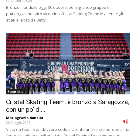
30 Ottobre 2025
Bronzo mondiale oggi, 30 ottobre, per il grande gruppo di
pattinaggio artistico vicentino Cristal Skating Team: le atlete e gli
atleti allenati da Betty...
Sport locale
Cristal Skating Team: è bronzo a Saragozza,
con un po’ di...
Mariagrazia Bonollo
-
26 Maggio 2025
Visto da fuori, è un davvero soddisfacente un bronzo europeo, ma
forse alle atlete e agli atleti del Cristal Skating Team rimane un