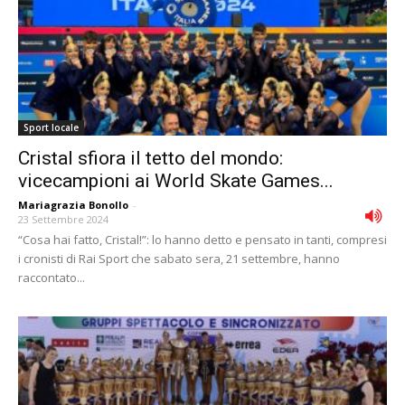
Sport locale
Cristal sfiora il tetto del mondo:
vicecampioni ai World Skate Games...
Mariagrazia Bonollo
-
23 Settembre 2024
“Cosa hai fatto, Cristal!”: lo hanno detto e pensato in tanti, compresi
i cronisti di Rai Sport che sabato sera, 21 settembre, hanno
raccontato...