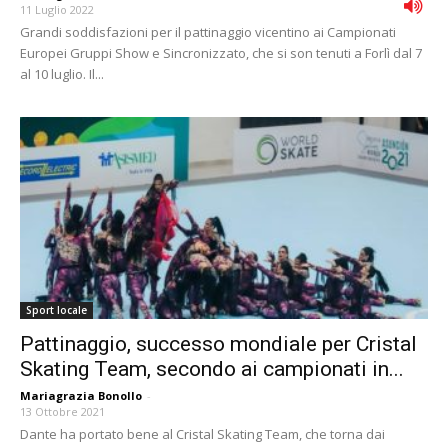
11 Luglio 2022
Grandi soddisfazioni per il pattinaggio vicentino ai Campionati
Europei Gruppi Show e Sincronizzato, che si son tenuti a Forlì dal 7
al 10 luglio. Il...
Sport locale
Pattinaggio, successo mondiale per Cristal
Skating Team, secondo ai campionati in...
Mariagrazia Bonollo
-
13 Ottobre 2021
Dante ha portato bene al Cristal Skating Team, che torna dai