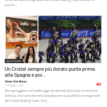
pizzico...
Sport locale
Un Cristal sempre più dorato punta prima
alla Spagna e poi...
Omar Dal Maso
-
12 Maggio 2025
Non gareggiano nel pattinaggio di velocità, bensì per la versione
artistica, ma sono davvero lanciatissime sui pattini le protagoniste
del Cristal Skating Team. Anzi,...