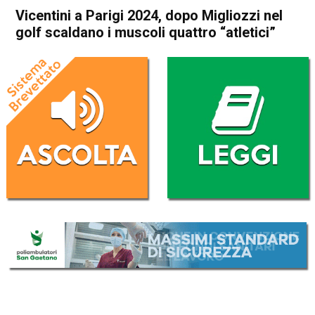
Vicentini a Parigi 2024, dopo Migliozzi nel
golf scaldano i muscoli quattro “atletici”
Home
Sport locale
In Evidenza
Sport locale
Vicentini a Parigi 2024, dopo
Migliozzi nel golf scaldano i
muscoli quattro “atletici”
Da
Omar Dal Maso
2 Agosto 2024
(aggiornato il
2 Agosto 2024 17:08
)
ASCOLTA L'AUDIO