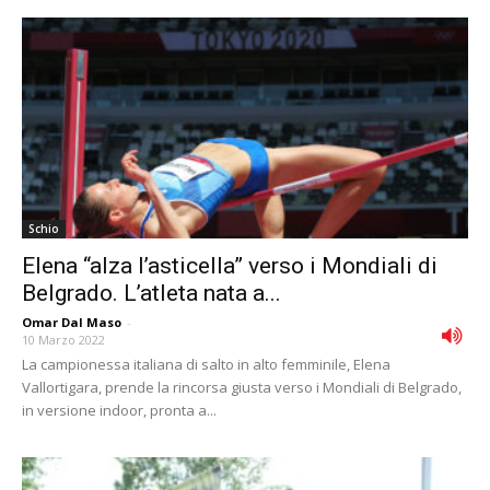
Schio
Elena “alza l’asticella” verso i Mondiali di
Belgrado. L’atleta nata a...
Omar Dal Maso
-
10 Marzo 2022
La campionessa italiana di salto in alto femminile, Elena
Vallortigara, prende la rincorsa giusta verso i Mondiali di Belgrado,
in versione indoor, pronta a...