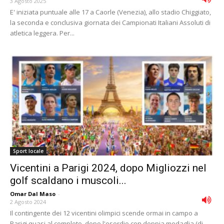
3 Agosto 2025
E' iniziata puntuale alle 17 a Caorle (Venezia), allo stadio Chiggiato,
la seconda e conclusiva giornata dei Campionati Italiani Assoluti di
atletica leggera. Per...
Sport locale
Vicentini a Parigi 2024, dopo Migliozzi nel
golf scaldano i muscoli...
Omar Dal Maso
-
2 Agosto 2024
Il contingente dei 12 vicentini olimpici scende ormai in campo a
Parigi quasi al completo, dopo l'esordio con doppia medaglia (di