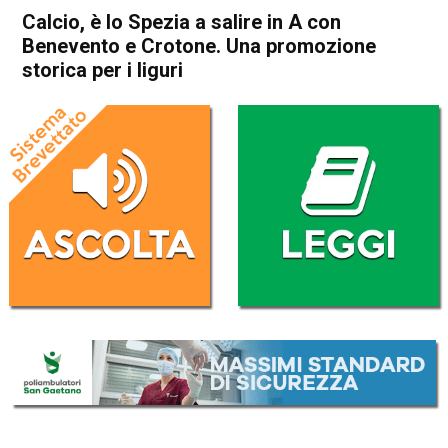
Calcio, è lo Spezia a salire in A con
Benevento e Crotone. Una promozione
storica per i liguri
Home
Sport
Sport
Calcio, è lo Spezia a salire in
A con Benevento e Crotone.
Una promozione storica per i
liguri
Da
Redazione Nazionale
21 Agosto 2020
(aggiornato il
21 Agosto 2020 10:17
)