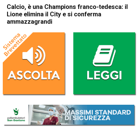
Calcio, è una Champions franco-tedesca: il
Lione elimina il City e si conferma
ammazzagrandi
Home
Sport
Sport
Calcio, è una Champions
franco-tedesca: il Lione
elimina il City e si conferma
ammazzagrandi
Da
Redazione Nazionale
16 Agosto 2020
(aggiornato il
16 Agosto 2020 16:22
)