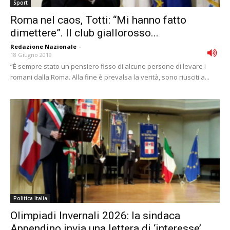
Sport
Roma nel caos, Totti: “Mi hanno fatto
dimettere”. Il club giallorosso...
Redazione Nazionale
-
18 Giugno 2019
“È sempre stato un pensiero fisso di alcune persone di levare i
romani dalla Roma. Alla fine è prevalsa la verità, sono riusciti a...
Politica Italia
Olimpiadi Invernali 2026: la sindaca
Appendino invia una lettera di ‘interesse’...