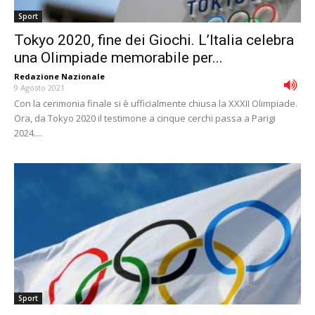
Sport
Tokyo 2020, fine dei Giochi. L’Italia celebra
una Olimpiade memorabile per...
Redazione Nazionale
-
9 Agosto 2021
Con la cerimonia finale si è ufficialmente chiusa la XXXII Olimpiade.
Ora, da Tokyo 2020 il testimone a cinque cerchi passa a Parigi
2024....
Sport