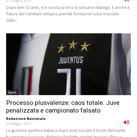
27 Giugno 2025
Dopo ben 12 anni, si è conclusa l’era di Giovanni Malagò. E anche il
futuro del Comitato olimpico prende forma nel solco tracciato
dallo...
Sport
Processo plusvalenze: caos totale. Juve
penalizzata e campionato falsato
Redazione Nazionale
-
23 Maggio 2023
La giustizia sportiva italiana dopo aver toccato il fondo del barile
ha iniziato a scavare. Ridicolo il balletto andato in scena fino a