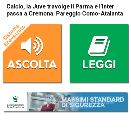
Calcio, la Juve travolge il Parma e l’Inter
passa a Cremona. Pareggio Como-Atalanta
Home
Sport
Sport
Calcio, la Juve travolge il
Parma e l’Inter passa a
Cremona. Pareggio Como-
Atalanta
Da
Redazione Nazionale
2 Febbraio 2026
(aggiornato il
2 Febbraio 2026 9:49
)