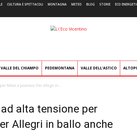
LE
CULTURA E SPETTACOLI
MONTAGNA
METEO
BLOG
STORIE
ECO ENERGETI
L'Eco
Vicentino
VALLE DEL CHIAMPO
PEDEMONTANA
VALLE DELL’ASTICO
ALTOP
 Milan e Juventus. Per Allegri in...
d alta tensione per
r Allegri in ballo anche