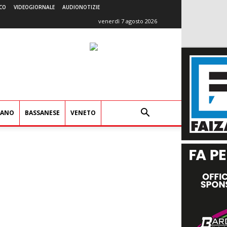
CO
VIDEOGIORNALE
AUDIONOTIZIE
venerdì 7 agosto 2026
IANO
BASSANESE
VENETO