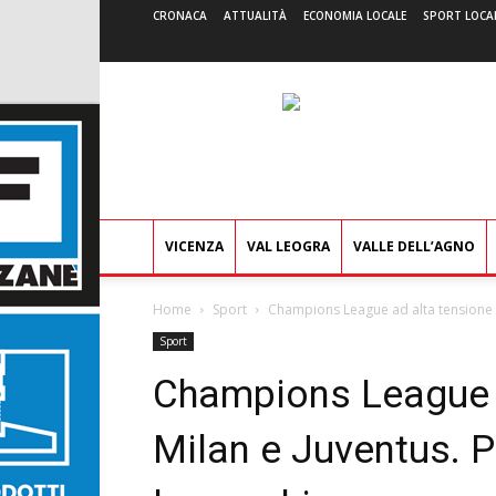
CRONACA
ATTUALITÀ
ECONOMIA LOCALE
SPORT LOCA
VICENZA
VAL LEOGRA
VALLE DELL’AGNO
Home
Sport
Champions League ad alta tensione per
Sport
Champions League a
Milan e Juventus. Pe