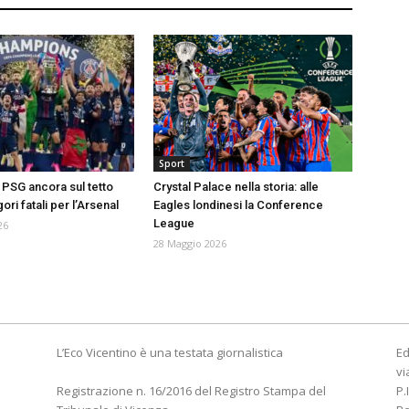
Sport
PSG ancora sul tetto
Crystal Palace nella storia: alle
ori fatali per l’Arsenal
Eagles londinesi la Conference
League
26
28 Maggio 2026
L’Eco Vicentino è una testata giornalistica
Ed
vi
Registrazione n. 16/2016 del Registro Stampa del
P.