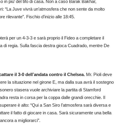
omo in più’ del tifo di casa. Non a caso Barak Bakhar,
oneri: “La Juve vivrà un’atmosfera che non sente da molto
e rilevante”. Fischio d’inizio alle 18:45.
opterà per un 4-3-3 e sarà proprio il Fideo a completare il
na di regia. Sulla fascia destra gioca Cuadrado, mentre De
attare il 3-0 dell’andata contro il Chelsea.
Mr. Pioli deve
re la situazione nel girone E, ma dalla sua avrà il sostegno
ossonero stasera vuole archiviare la partita di Stamford
ra resta in corsa per la coppa dalle grandi orecchie. Il
superare è alto: “Qui a San Siro l’atmosfera sarà diversa e
uttare il fatto di giocare in casa. Sarà sicuramente una bella
ancora a migliorarci”.