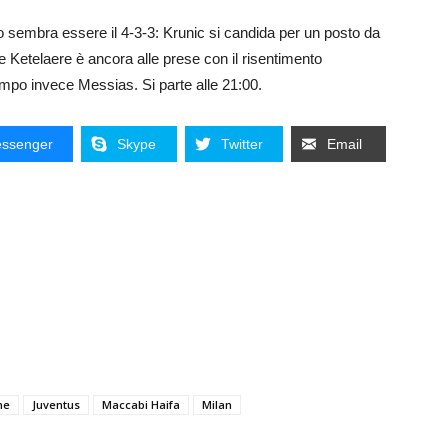
to sembra essere il 4-3-3: Krunic si candida per un posto da
e Ketelaere è ancora alle prese con il risentimento
mpo invece Messias. Si parte alle 21:00.
ssenger
Skype
Twitter
Email
ne
Juventus
Maccabi Haifa
Milan