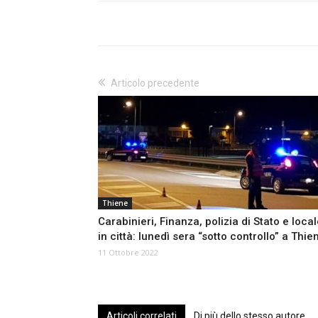
Articolo precedente
Thiene
Carabinieri, Finanza, polizia di Stato e loca
in città: lunedì sera “sotto controllo” a Thie
11 Ottobre 2022
Articoli correlati
Di più dello stesso autore