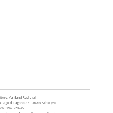
itore: Valliland Radio srl
a Lago di Lugano 27 – 36015 Schio (VI)
Iva 03945720245