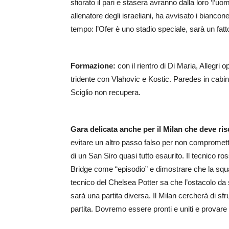
sfiorato il pari e stasera avranno dalla loro ‘l’u
allenatore degli israeliani, ha avvisato i bianc
tempo: l’Ofer è uno stadio speciale, sarà un fattor
Formazione:
con il rientro di Di Maria, Allegri 
tridente con Vlahovic e Kostic. Paredes in cabi
Sciglio non recupera.
Gara delicata anche per il Milan che deve risc
evitare un altro passo falso per non compromette
di un San Siro quasi tutto esaurito. Il tecnico r
Bridge come “episodio” e dimostrare che la squad
tecnico del Chelsea Potter sa che l’ostacolo da 
sarà una partita diversa. Il Milan cercherà di sfr
partita. Dovremo essere pronti e uniti e provare 