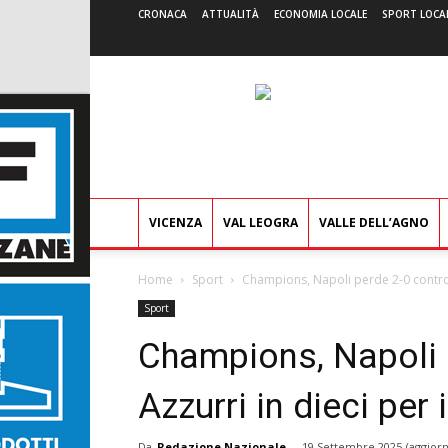
CRONACA
ATTUALITÀ
ECONOMIA LOCALE
SPORT LOCA
VICENZA
VAL LEOGRA
VALLE DELL’AGNO
Home
Sport
Champions, Napoli perde 2-0 contro il 
Sport
Champions, Napoli p
Azzurri in dieci per 
Da
Redazione Nazionale
-
19 Settembre 2025
(aggiorn