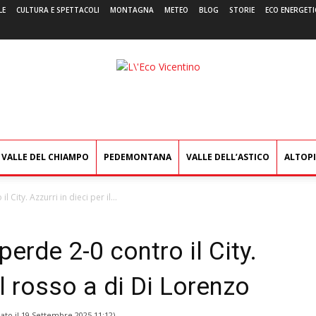
LE
CULTURA E SPETTACOLI
MONTAGNA
METEO
BLOG
STORIE
ECO ENERGETI
L'Eco
Vicentino
VALLE DEL CHIAMPO
PEDEMONTANA
VALLE DELL’ASTICO
ALTOP
City. Azzurri in dieci per il...
erde 2-0 contro il City.
il rosso a di Di Lorenzo
ato il
19 Settembre 2025 11:12
)