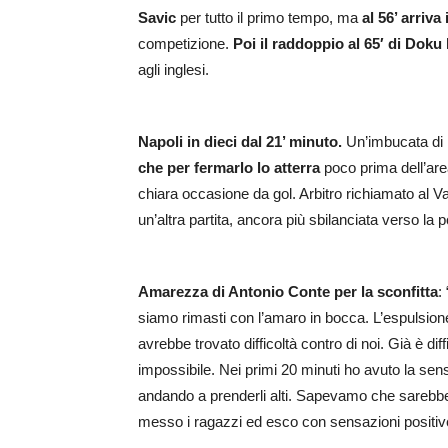
Savic
per tutto il primo tempo, ma
al 56’ arriva
competizione.
Poi il raddoppio al 65′ di Doku
agli inglesi.
Napoli in dieci dal 21’ minuto.
Un’imbucata di 
che per fermarlo lo atterra
poco prima dell’are
chiara occasione da gol. Arbitro richiamato al Va
un’altra partita, ancora più sbilanciata verso la 
Amarezza di Antonio Conte per la sconfitta
:
siamo rimasti con l’amaro in bocca. L’espulsione
avrebbe trovato difficoltà contro di noi. Già è dif
impossibile. Nei primi 20 minuti ho avuto la sen
andando a prenderli alti. Sapevamo che sarebbe 
messo i ragazzi ed esco con sensazioni positiv