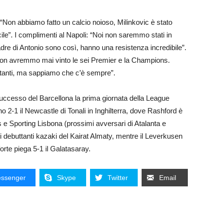
 “Non abbiamo fatto un calcio noioso, Milinkovic è stato
acile”. I complimenti al Napoli: “Noi non saremmo stati in
dre di Antonio sono così, hanno una resistenza incredibile”.
on avremmo mai vinto le sei Premier e la Champions.
tanti, ma sappiamo che c’è sempre”.
successo del Barcellona la prima giornata della League
2-1 il Newcastle di Tonali in Inghilterra, dove Rashford è
 e Sporting Lisbona (prossimi avversari di Atalanta e
i debuttanti kazaki del Kairat Almaty, mentre il Leverkusen
rte piega 5-1 il Galatasaray.
ssenger
Skype
Twitter
Email