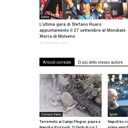
Schio
L’ultima gara di Stefano Ruaro:
appuntamento il 27 settembre al Mondiale
Xterra di Molveno
19 Settembre 2025
Articoli correlati
Di più dello stesso autore
Cronaca Italia
Sport
Terremoto ai Campi Flegrei: paura a
Napoli ko c
Napoli e Pozzuoli, 21 feriti di cui 2
prima amich