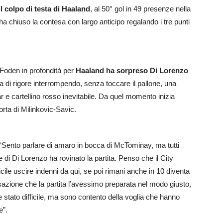
 il colpo di testa di Haaland
, al 50° gol in 49 presenze nella
ha chiuso la contesa con largo anticipo regalando i tre punti
Foden in profondità per
Haaland ha sorpreso Di Lorenzo
a di rigore interrompendo, senza toccare il pallone, una
r e cartellino rosso inevitabile. Da quel momento inizia
porta di Milinkovic-Savic.
 “Sento parlare di amaro in bocca di McTominay, ma tutti
 di Di Lorenzo ha rovinato la partita. Penso che il City
ficile uscire indenni da qui, se poi rimani anche in 10 diventa
sazione che la partita l’avessimo preparata nel modo giusto,
stato difficile, ma sono contento della voglia che hanno
e”.