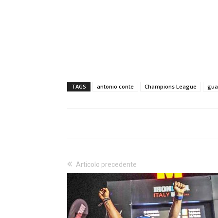
TAGS
antonio conte
Champions League
gua
Articolo precedente