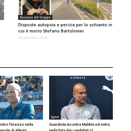
Bassano del Grappa
Disposte autopsia e perizia per lo schianto in
cui è morto Stefano Bartolomei
19 Settembre 2025
Sport
ontro l’Arezzo nella
Guardiola incontra Maldini ed entra
evole di Allegri
nella lista dei candidati ct