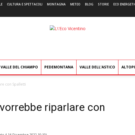
LE
CULTURA E SPETTACOLI
MONTAGNA
METEO
BLOG
STORIE
ECO ENERGETI
L'Eco
Vicentino
VALLE DEL CHIAMPO
PEDEMONTANA
VALLE DELL’ASTICO
ALTOP
re con Spalletti
: vorrebbe riparlare con
ato il
16 Dicembre 2022 10:10
)