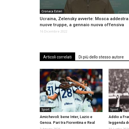
Cronaca Esteri
Ucraina, Zelensky avverte: Mosca addestra
nuove truppe, a gennaio nuova offensiva
16 Dicembre 2022
Articoli correlati
Di più dello stesso autore
Sport
Sport
Amichevoli: bene Inter, Lazio e
Addio a Fran
Genoa. Pari tra Fiorentina e Real
leggenda de
2 Agosto 2026
31 Luglio 202