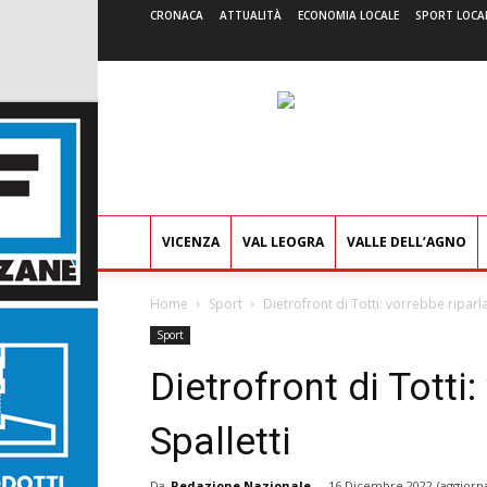
CRONACA
ATTUALITÀ
ECONOMIA LOCALE
SPORT LOCA
VICENZA
VAL LEOGRA
VALLE DELL’AGNO
Home
Sport
Dietrofront di Totti: vorrebbe riparla
Sport
Dietrofront di Totti
Spalletti
Da
Redazione Nazionale
-
16 Dicembre 2022
(aggiorn