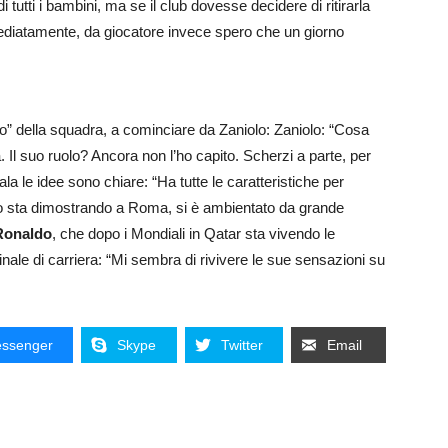
tutti i bambini, ma se il club dovesse decidere di ritirarla
immediatamente, da giocatore invece spero che un giorno
lo” della squadra, a cominciare da Zaniolo: Zaniolo: “Cosa
 Il suo ruolo? Ancora non l’ho capito. Scherzi a parte, per
a le idee sono chiare: “Ha tutte le caratteristiche per
 e lo sta dimostrando a Roma, si è ambientato da grande
 Ronaldo
, che dopo i Mondiali in Qatar sta vivendo le
inale di carriera: “Mi sembra di rivivere le sue sensazioni su
ssenger
Skype
Twitter
Email