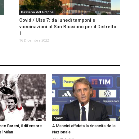
Bassano del Grappa
Covid / Ulss 7: da lunedì tamponi e
vaccinazioni al San Bassiano per il Distretto
1
16 Dicembre 2022
Sport
co Baresi, il difensore
A Mancini affidata la rinascita della
l Milan
Nazionale
6
30 Luglio 2026