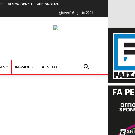
CO
VIDEOGIORNALE
AUDIONOTIZIE
giovedì 6 agosto 2026
IANO
BASSANESE
VENETO