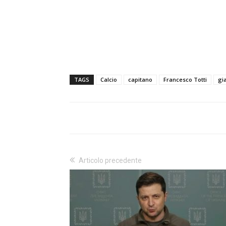
TAGS
Calcio
capitano
Francesco Totti
gi
Articolo precedente