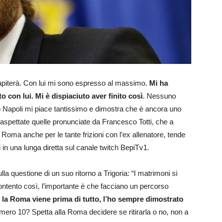
icapiterà. Con lui mi sono espresso al massimo.
Mi ha
o con lui.
Mi è dispiaciuto aver finito così
. Nessuno
o Napoli mi piace tantissimo e dimostra che è ancora uno
e inaspettate quelle pronunciate da Francesco Totti, che a
 Roma anche per le tante frizioni con l’ex allenatore, tende
i in una lunga diretta sul canale twitch BepiTv1.
lla questione di un suo ritorno a Trigoria: “I matrimoni si
ontento così, l’importante è che facciano un percorso
 la Roma viene prima di tutto, l’ho sempre dimostrato
 numero 10? Spetta alla Roma decidere se ritirarla o no, non a