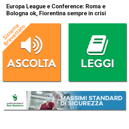
Europa League e Conference: Roma e
Bologna ok, Fiorentina sempre in crisi
Home
Sport
Sport
Europa League e Conference:
Roma e Bologna ok,
Fiorentina sempre in crisi
Da
Redazione Nazionale
28 Novembre 2025
(aggiornato il
28 Novembre 2025 8:43
)
ASCOLTA L'AUDIO