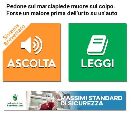
Pedone sul marciapiede muore sul colpo.
Forse un malore prima dell’urto su un’auto
Home
Thiene
Velo d'Astico
Cronaca
In Evidenza
Thiene
Velo d'Astico
Pedone sul marciapiede
muore sul colpo. Forse un
malore prima dell’urto su
un’auto
Da
Omar Dal Maso
26 Ottobre 2023
(aggiornato il
26 Ottobre 2023 21:54
)