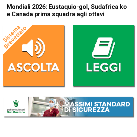
Mondiali 2026: Eustaquio-gol, Sudafrica ko
e Canada prima squadra agli ottavi
Home
Sport
Sport
Mondiali 2026: Eustaquio-
gol, Sudafrica ko e Canada
prima squadra agli ottavi
Da
Redazione Nazionale
29 Giugno 2026
(aggiornato il
29 Giugno 2026 12:49
)
ASCOLTA L'AUDIO