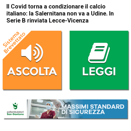
Il Covid torna a condizionare il calcio
italiano: la Salernitana non va a Udine. In
Serie B rinviata Lecce-Vicenza
Home
Sport
Sport
Il Covid torna a condizionare
il calcio italiano: la
Salernitana non va a Udine. In
Serie B rinviata Lecce-
Vicenza
Da
Redazione Nazionale
21 Dicembre 2021
(aggiornato il
21 Dicembre 2021 12:54
)