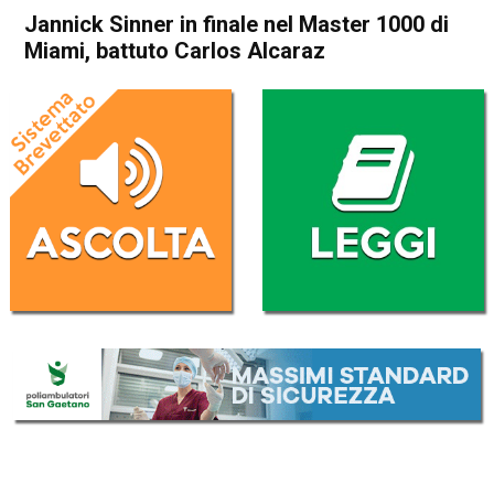
Jannick Sinner in finale nel Master 1000 di
Miami, battuto Carlos Alcaraz
Home
Sport
Sport
Jannick Sinner in finale nel
Master 1000 di Miami,
battuto Carlos Alcaraz
Da
Redazione Nazionale
1 Aprile 2023
(aggiornato il
1 Aprile 2023 19:18
)
ASCOLTA L'AUDIO