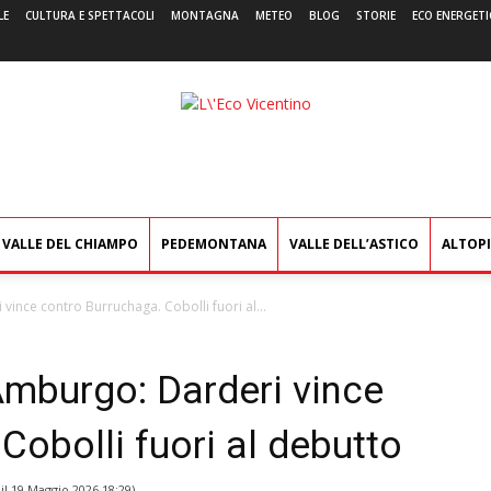
LE
CULTURA E SPETTACOLI
MONTAGNA
METEO
BLOG
STORIE
ECO ENERGETI
L'Eco
Vicentino
VALLE DEL CHIAMPO
PEDEMONTANA
VALLE DELL’ASTICO
ALTOP
vince contro Burruchaga. Cobolli fuori al...
Amburgo: Darderi vince
Cobolli fuori al debutto
il
19 Maggio 2026 18:29
)