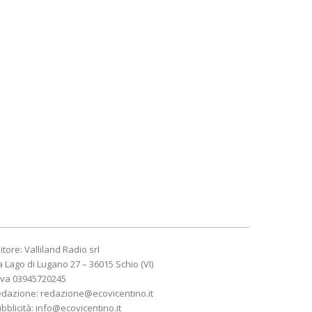
itore: Valliland Radio srl
a Lago di Lugano 27 – 36015 Schio (VI)
Iva 03945720245
edazione:
redazione@ecovicentino.it
bblicità:
info@ecovicentino.it