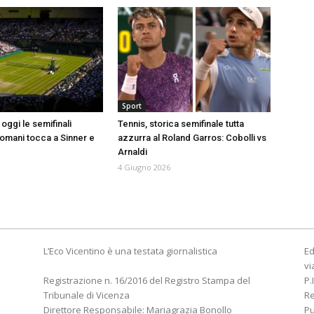
Sport
oggi le semifinali
Tennis, storica semifinale tutta
Domani tocca a Sinner e
azzurra al Roland Garros: Cobolli vs
Arnaldi
4 Giugno 2026
L’Eco Vicentino è una testata giornalistica
Ed
vi
Registrazione n. 16/2016 del Registro Stampa del
P.
Tribunale di Vicenza
R
Direttore Responsabile: Mariagrazia Bonollo
Pu