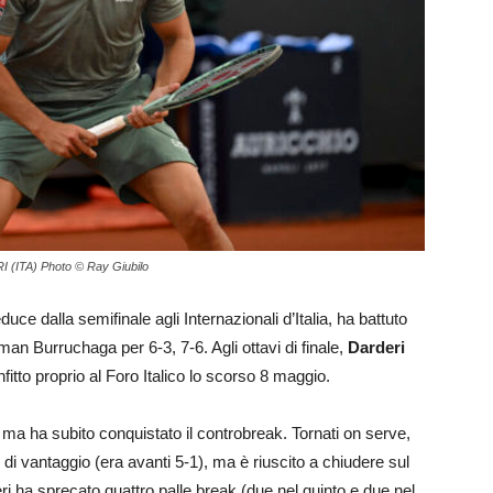
I (ITA) Photo © Ray Giubilo
ce dalla semifinale agli Internazionali d’Italia, ha battuto
man Burruchaga per 6-3, 7-6. Agli ottavi di finale,
Darderi
nfitto proprio al Foro Italico lo scorso 8 maggio.
 ma ha subito conquistato il controbreak. Tornati on serve,
 di vantaggio (era avanti 5-1), ma è riuscito a chiudere sul
ri ha sprecato quattro palle break (due nel quinto e due nel