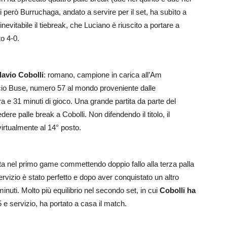
 però Burruchaga, andato a servire per il set, ha subìto a
inevitabile il tiebreak, che Luciano è riuscito a portare a
o 4-0.
lavio Cobolli
: romano, campione in carica all’Am
cio Buse, numero 57 al mondo proveniente dalle
’ora e 31 minuti di gioco. Una grande partita da parte del
re palle break a Cobolli. Non difendendo il titolo, il
irtualmente al 14° posto.
uta nel primo game commettendo doppio fallo alla terza palla
rvizio è stato perfetto e dopo aver conquistato un altro
inuti. Molto più equilibrio nel secondo set, in cui
Cobolli ha
5 e servizio, ha portato a casa il match.