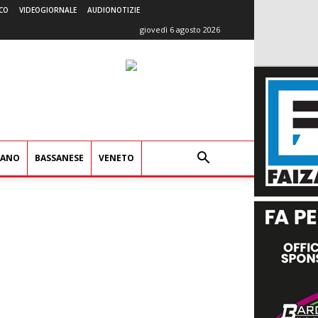
CO
VIDEOGIORNALE
AUDIONOTIZIE
giovedì 6 agosto 2026
IANO
BASSANESE
VENETO