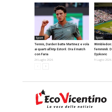
Sport
Sport
Tennis, Darderi batte Martinez e vola
Wimbledon: 
ai quarti all’Atp Estoril. Ora il match
femminili. 
con Faria
Djokovic
24 Luglio 2026
9 Luglio 2026