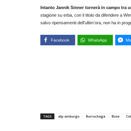
Intanto Jannik Sinner tornerà in campo tra 
stagione su erba, con il titolo da difendere a W
salvo ripensamenti dell’ultim’ora, non ha in pro
Facebook
WhatsApp
Me
TAGS
atp amburgo
Burruchaga
Buse
Cob