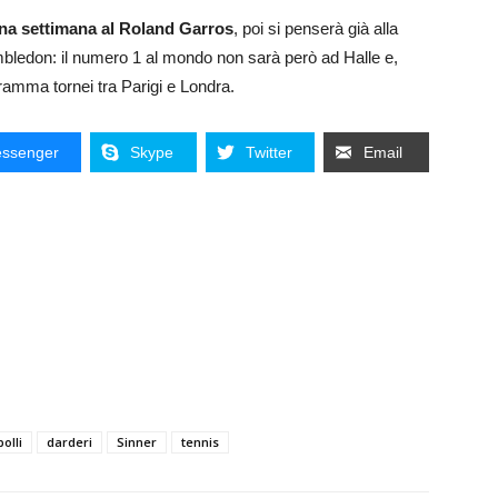
una settimana al Roland Garros
, poi si penserà già alla
imbledon: il numero 1 al mondo non sarà però ad Halle e,
gramma tornei tra Parigi e Londra.
ssenger
Skype
Twitter
Email
olli
darderi
Sinner
tennis