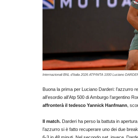
Internazionali BNL d'Italia 2026 ATP/WTA 1000 Luciano DARDER
Buona la prima per Luciano Darderi: l’azzurro redu
all’esordio all’Atp 500 di Amburgo l’argentino Ro
affronterà il tedesco Yannick Hanfmann
, sco
Il match.
Darderi ha perso la battuta in apertura
l’azzurro si è fatto recuperare uno dei due break
6-3 in 48 minuti. Nel secondo set, invece, Darde