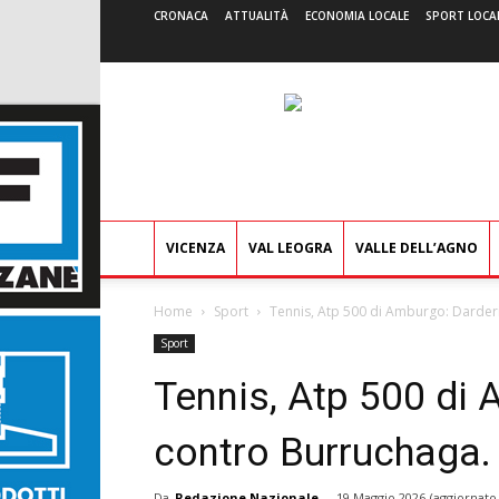
CRONACA
ATTUALITÀ
ECONOMIA LOCALE
SPORT LOCA
VICENZA
VAL LEOGRA
VALLE DELL’AGNO
Home
Sport
Tennis, Atp 500 di Amburgo: Darderi 
Sport
Tennis, Atp 500 di 
contro Burruchaga. 
Da
Redazione Nazionale
-
19 Maggio 2026
(aggiornato 