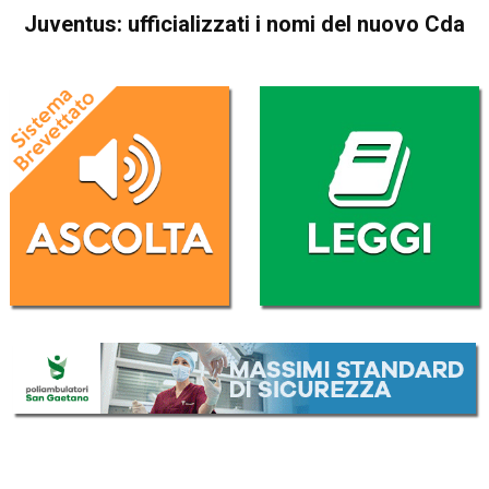
Juventus: ufficializzati i nomi del nuovo Cda
Home
Sport
Sport
Juventus: ufficializzati i nomi
del nuovo Cda
Da
Redazione Nazionale
26 Dicembre 2022
(aggiornato il
27 Dicembre 2022 8:07
)
ASCOLTA L'AUDIO
Lettore
00:00
00:00