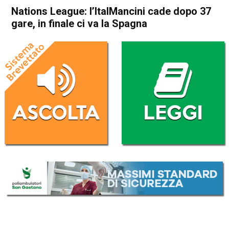
Nations League: l’ItalMancini cade dopo 37
gare, in finale ci va la Spagna
Home
Sport
Sport
Nations League: l’ItalMancini
cade dopo 37 gare, in finale ci
va la Spagna
Da
Redazione Nazionale
7 Ottobre 2021
(aggiornato il
7 Ottobre 2021 12:22
)
ASCOLTA L'AUDIO