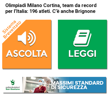
Olimpiadi Milano Cortina, team da record
per l’Italia: 196 atleti. C’è anche Brignone
Home
Sport
Sport
Olimpiadi Milano Cortina,
team da record per l’Italia:
196 atleti. C’è anche
Brignone
Da
Redazione Nazionale
27 Gennaio 2026
(aggiornato il
27 Gennaio 2026 12:22
)