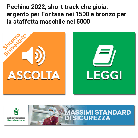
Pechino 2022, short track che gioia:
argento per Fontana nei 1500 e bronzo per
la staffetta maschile nei 5000
Home
Sport
Sport
Pechino 2022, short track
che gioia: argento per
Fontana nei 1500 e bronzo
per la staffetta maschile nei
5000
Da
Redazione Nazionale
16 Febbraio 2022
(aggiornato il
16 Febbraio 2022 19:10
)