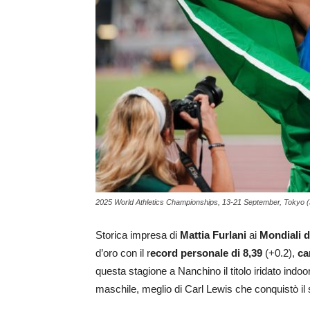
2025 World Athletics Championships, 13-21 September, Tokyo (
Storica impresa di
Mattia Furlani
ai
Mondiali d
d’oro con il r
ecord personale di 8,39
(+0.2),
ca
questa stagione a Nanchino il titolo iridato indoo
maschile, meglio di Carl Lewis che conquistò il