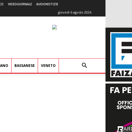
CO
VIDEOGIORNALE
AUDIONOTIZIE
giovedì 6 agosto 2026
IANO
BASSANESE
VENETO