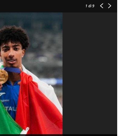
1
di 9