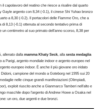
 il capolavoro del reatino che riesce a risalire dal quarto
y Gayle argento con 8,34 (-0.1), il cinese Shi Yuhao bronzo
rto a 8,30 (-0.2). Il portacolori delle Fiamme Oro, che a
 di 8,13 (-0.1) ottenuta al secondo tentativo prima di
e un centimetro al suo primato dell’anno scorso, 8,38 per
, allenato dalla
mamma Khaty Seck
, alla
sesta medaglia
o a Parigi, argento mondiale indoor e argento europeo nel
gento europeo indoor. È anche il più giovane oro iridato
le Didoni, campione del mondo a Goteborg nel 1995 sui 20
 medaglie nelle cinque grandi manifestazioni (Olimpiadi,
oor), exploit riuscito anche a Gianmarco Tamberi nell’alto e
 lungo maschile dopo l’argento di Andrew Howe a Osaka nel
ione: un oro, due argenti e due bronzi.