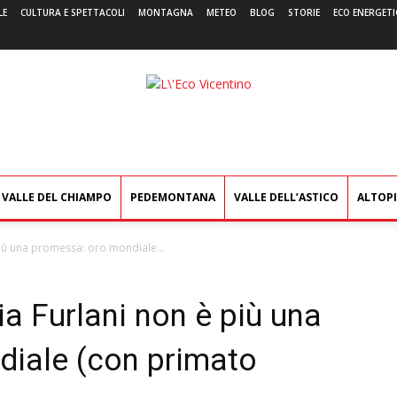
LE
CULTURA E SPETTACOLI
MONTAGNA
METEO
BLOG
STORIE
ECO ENERGETI
L'Eco
Vicentino
VALLE DEL CHIAMPO
PEDEMONTANA
VALLE DELL’ASTICO
ALTOP
 più una promessa: oro mondiale...
ia Furlani non è più una
iale (con primato