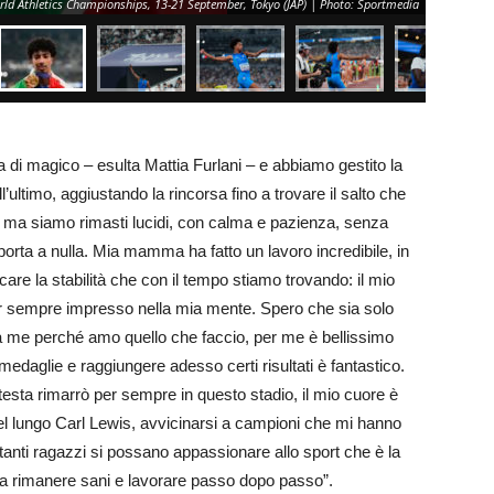
ld Athletics Championships, 13-21 September, Tokyo (JAP) | Photo: Sportmedia
 di magico – esulta Mattia Furlani – e abbiamo gestito la
’ultimo, aggiustando la rincorsa fino a trovare il salto che
top ma siamo rimasti lucidi, con calma e pazienza, senza
porta a nulla. Mia mamma ha fatto un lavoro incredibile, in
care la stabilità che con il tempo stiamo trovando: il mio
r sempre impresso nella mia mente. Spero che sia solo
 a me perché amo quello che faccio, per me è bellissimo
medaglie e raggiungere adesso certi risultati è fantastico.
esta rimarrò per sempre in questo stadio, il mio cuore è
l lungo Carl Lewis, avvicinarsi a campioni che mi hanno
tanti ragazzi si possano appassionare allo sport che è la
 da rimanere sani e lavorare passo dopo passo”.