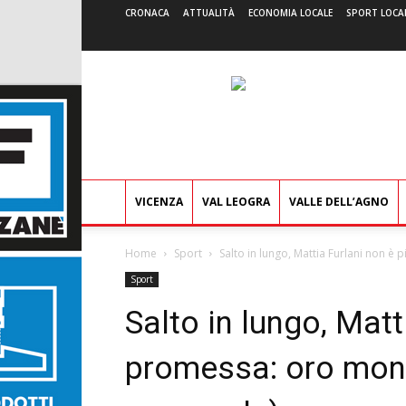
CRONACA
ATTUALITÀ
ECONOMIA LOCALE
SPORT LOCA
VICENZA
VAL LEOGRA
VALLE DELL’AGNO
Home
Sport
Salto in lungo, Mattia Furlani non è
Sport
Salto in lungo, Matt
promessa: oro mond