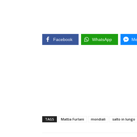
Facebook
WhatsApp
Me
TAGS
Mattia Furlani
mondiali
salto in lungo