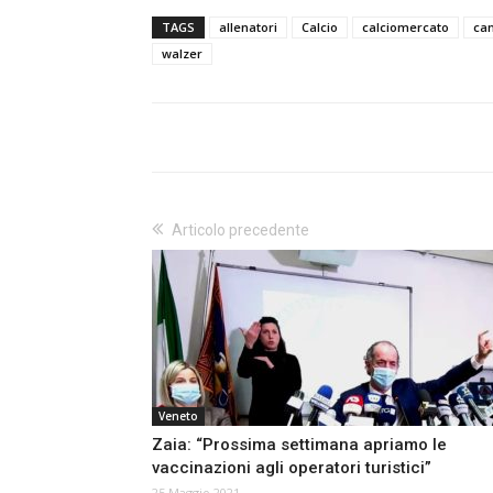
TAGS
allenatori
Calcio
calciomercato
ca
walzer
Articolo precedente
Veneto
Zaia: “Prossima settimana apriamo le
vaccinazioni agli operatori turistici”
25 Maggio 2021