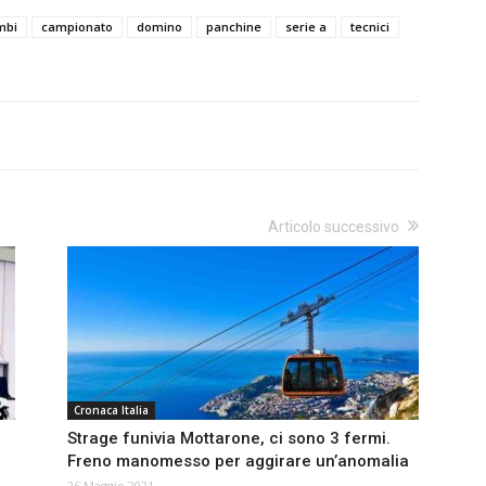
mbi
campionato
domino
panchine
serie a
tecnici
Articolo successivo
Cronaca Italia
Strage funivia Mottarone, ci sono 3 fermi.
Freno manomesso per aggirare un’anomalia
26 Maggio 2021