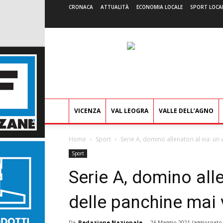
CRONACA
ATTUALITÀ
ECONOMIA LOCALE
SPORT LOCA
VICENZA
VAL LEOGRA
VALLE DELL’AGNO
Home
Sport
Serie A, domino allenatori al via: un 
Sport
Serie A, domino alle
delle panchine mai 
Da
Redazione Nazionale
-
26 Maggio 2021
(aggiornato 