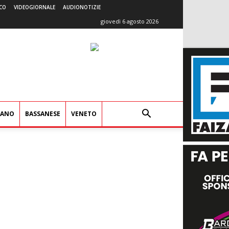
CO
VIDEOGIORNALE
AUDIONOTIZIE
giovedì 6 agosto 2026
IANO
BASSANESE
VENETO