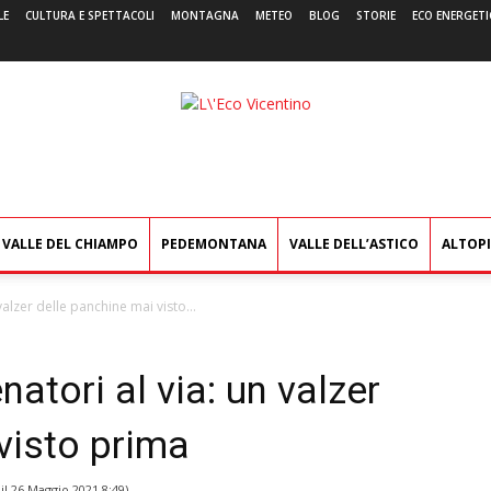
LE
CULTURA E SPETTACOLI
MONTAGNA
METEO
BLOG
STORIE
ECO ENERGETI
L'Eco
Vicentino
VALLE DEL CHIAMPO
PEDEMONTANA
VALLE DELL’ASTICO
ALTOP
valzer delle panchine mai visto...
natori al via: un valzer
visto prima
il
26 Maggio 2021 8:49
)