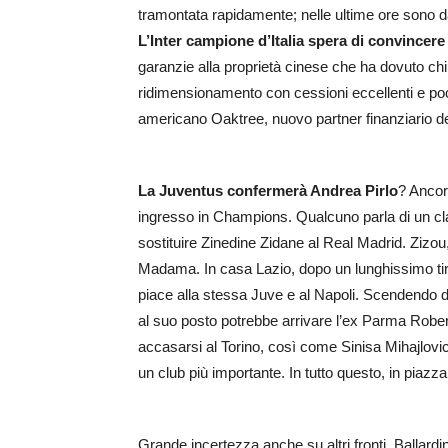
tramontata rapidamente; nelle ultime ore sono da
L’Inter campione d’Italia spera di convincer
garanzie alla proprietà cinese che ha dovuto chi
ridimensionamento con cessioni eccellenti e pochi
americano Oaktree, nuovo partner finanziario de
La Juventus confermerà Andrea Pirlo
? Ancor
ingresso in Champions. Qualcuno parla di un cla
sostituire Zinedine Zidane al Real Madrid. Zizou
Madama. In casa Lazio, dopo un lunghissimo tir
piace alla stessa Juve e al Napoli. Scendendo di
al suo posto potrebbe arrivare l’ex Parma Robert
accasarsi al Torino, così come Sinisa Mihajlovic
un club più importante. In tutto questo, in piazz
Grande incertezza anche su altri fronti. Ballar