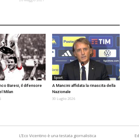
Sport
co Baresi, il difensore
A Mancini affidata la rinascita della
l Milan
Nazionale
6
30 Luglio 2026
L’Eco Vicentino è una testata giornalistica
Ed