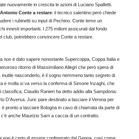
te nuovamente in crescita le azioni di Luciano Spalletti.
e Antonio Conte a restare
: il tecnico salentino però chiede
udere i rubinetti su input di Pechino. Conte teme un
 innesti importanti. I 275 milioni assicurati dal fondo
l club, potrebbero convincere Conte a restare.
a non è dato sapere nonostante Supercoppa, Coppa Italia e
moroso ritorno di Massimiliano Allegri che però spera di
, inutile nasconderlo, è il sogno nemmeno tanto segreto di
a e molla si va verso la conferma di Simone Inzaghi, che
 classifica, Claudio Ranieri ha detto addio alla Sampdoria:
o D’Aversa. Juric pare destinato a lasciare il Verona per
 è pronto a lasciare Bologna in caso di chiamata da parte di
a c’è anche Maurizio Sarri a caccia di un contratto.
dini non è certo di essere confermato dal Genoa, così come