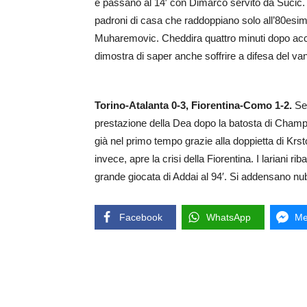
e passano al 14′ con Dimarco servito da Sucic.
padroni di casa che raddoppiano solo all’80esi
Muharemovic. Cheddira quattro minuti dopo accorc
dimostra di saper anche soffrire a difesa del va
Torino-Atalanta 0-3, Fiorentina-Como 1-2.
Se
prestazione della Dea dopo la batosta di Champi
già nel primo tempo grazie alla doppietta di Krsto
invece, apre la crisi della Fiorentina. I lariani 
grande giocata di Addai al 94′. Si addensano nub
Facebook
WhatsApp
Me