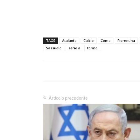
TAGS
Atalanta
Calcio
Como
Fiorentina
Sassuolo
serie a
torino
Articolo precedente