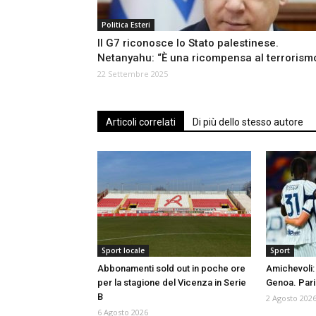
Politica Esteri
Il G7 riconosce lo Stato palestinese.
Netanyahu: “È una ricompensa al terrorism
22 Settembre 2025
Articoli correlati
Di più dello stesso autore
Sport locale
Sport
Abbonamenti sold out in poche ore
Amichevoli: 
per la stagione del Vicenza in Serie
Genoa. Pari 
B
2 Agosto 202
6 Agosto 2026