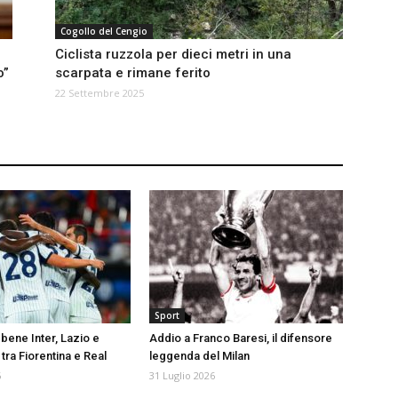
Cogollo del Cengio
Ciclista ruzzola per dieci metri in una
o”
scarpata e rimane ferito
22 Settembre 2025
Sport
bene Inter, Lazio e
Addio a Franco Baresi, il difensore
tra Fiorentina e Real
leggenda del Milan
6
31 Luglio 2026