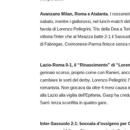
Avanzano Milan, Roma e Atalanta
. I rossoner
sabato, mentre i giallorossi, nel lunch-match del
favola di Lorenzo Pellegrini. Tris della Dea a Tor
vittoria l’Inter che al Meazza batte 2-1 il Sassuo
di Fabregas. Cremonese-Parma finisce senza reti
Lazio-Roma 0-1, il “Rinascimento” di “Loren
gennaio scorso, proprio come con Ranieri, anco
cambiare le sorti del derby. Lorenzo Pellegrini: 
romanista. Non giocava da oltre 4 mesi causa inf
alla Lazio alla vigilia dell’Epifania. Gasp ha cred
Sarri: terza sconfitta in quattro gare.
Inter-Sassuolo 2-1: boccata d’ossigeno per 