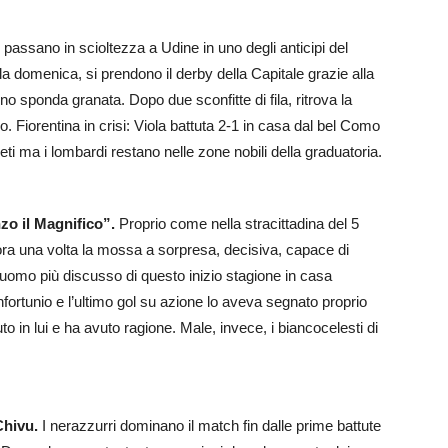
i passano in scioltezza a Udine in uno degli anticipi del
la domenica, si prendono il derby della Capitale grazie alla
ino sponda granata. Dopo due sconfitte di fila, ritrova la
lo. Fiorentina in crisi: Viola battuta 2-1 in casa dal bel Como
 ma i lombardi restano nelle zone nobili della graduatoria.
zo il Magnifico”.
Proprio come nella stracittadina del 5
ra una volta la mossa a sorpresa, decisiva, capace di
l’uomo più discusso di questo inizio stagione in casa
ortunio e l’ultimo gol su azione lo aveva segnato proprio
uto in lui e ha avuto ragione. Male, invece, i biancocelesti di
Chivu.
I nerazzurri dominano il match fin dalle prime battute