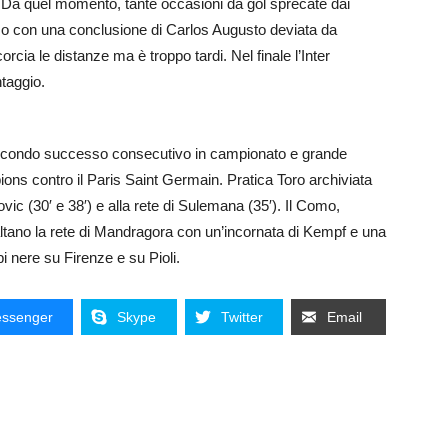
 Da quel momento, tante occasioni da gol sprecate dai
mo con una conclusione di Carlos Augusto deviata da
ia le distanze ma è troppo tardi. Nel finale l’Inter
ntaggio.
condo successo consecutivo in campionato e grande
ons contro il Paris Saint Germain. Pratica Toro archiviata
vic (30′ e 38′) e alla rete di Sulemana (35′). Il Como,
ribaltano la rete di Mandragora con un’incornata di Kempf e una
i nere su Firenze e su Pioli.
ssenger
Skype
Twitter
Email