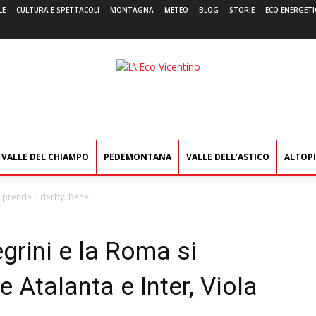
LE
CULTURA E SPETTACOLI
MONTAGNA
METEO
BLOG
STORIE
ECO ENERGETI
L'Eco
Vicentino
VALLE DEL CHIAMPO
PEDEMONTANA
VALLE DELL’ASTICO
ALTOP
i prende il derby. Bene...
egrini e la Roma si
e Atalanta e Inter, Viola