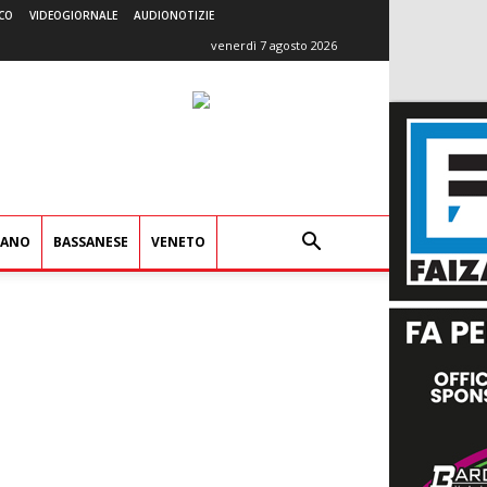
CO
VIDEOGIORNALE
AUDIONOTIZIE
venerdì 7 agosto 2026
IANO
BASSANESE
VENETO