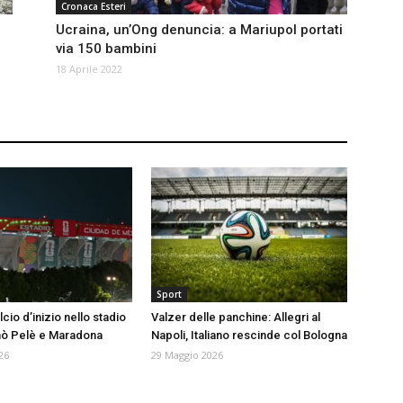
Cronaca Esteri
Ucraina, un’Ong denuncia: a Mariupol portati
via 150 bambini
18 Aprile 2022
Sport
lcio d’inizio nello stadio
Valzer delle panchine: Allegri al
nò Pelè e Maradona
Napoli, Italiano rescinde col Bologna
26
29 Maggio 2026