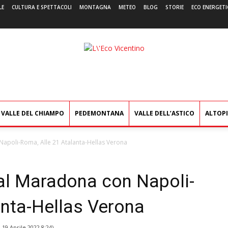
LE
CULTURA E SPETTACOLI
MONTAGNA
METEO
BLOG
STORIE
ECO ENERGETI
L'Eco
Vicentino
VALLE DEL CHIAMPO
PEDEMONTANA
VALLE DELL’ASTICO
ALTOP
Napoli-Roma, Alle 21 Atalanta-Hellas Verona
 al Maradona con Napoli-
anta-Hellas Verona
l
19 Aprile 2022 8:24
)