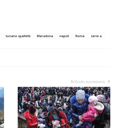
luciano spalletti
Maradona
napoli
Roma
serie a
Articolo successivo