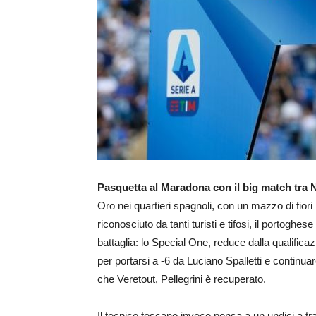
Pasquetta al Maradona con il big match tra
Oro nei quartieri spagnoli, con un mazzo di fiori
riconosciuto da tanti turisti e tifosi, il portogh
battaglia: lo Special One, reduce dalla qualifica
per portarsi a -6 da Luciano Spalletti e continua
che Veretout, Pellegrini è recuperato.
Il tecnico toscano invece pensa a un undici a tr