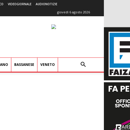
CO
VIDEOGIORNALE
AUDIONOTIZIE
giovedì 6 agosto 2026
IANO
BASSANESE
VENETO