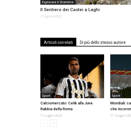
Esplorare il Vicentino
Il Sentiero dei Castei a Laghi
17 Aprile 2022
Articoli correlati
Di più dello stesso autore
Sport
Sport
Calciomercato: Celik alla Juve.
Mondiali: ca
Rabbia della Roma
che incoro
17 Luglio 2026
11 Giugno 20