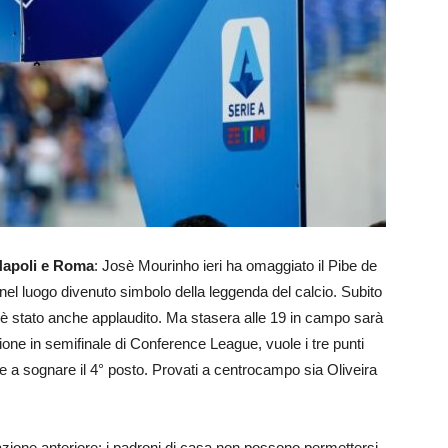
 Napoli e Roma
: Josè Mourinho ieri ha omaggiato il Pibe de
 nel luogo divenuto simbolo della leggenda del calcio. Subito
ese è stato anche applaudito. Ma stasera alle 19 in campo sarà
zione in semifinale di Conference League, vuole i tre punti
re a sognare il 4° posto. Provati a centrocampo sia Oliveira
azione anteriore: i padroni di casa non possono permettersi