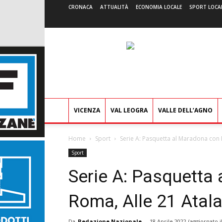
CRONACA
ATTUALITÀ
ECONOMIA LOCALE
SPORT LOCA
VICENZA
VAL LEOGRA
VALLE DELL’AGNO
Home
Sport
Serie A: Pasquetta al Maradona con 
Sport
Serie A: Pasquetta
Roma, Alle 21 Atal
Da
Redazione Nazionale
-
18 Aprile 2022
(aggiornato i