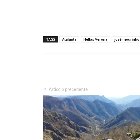
TAGS
Atalanta
Hellas Verona
josè mourinho
Articolo precedente