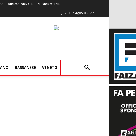
CO
VIDEOGIORNALE
AUDIONOTIZIE
giovedì 6 agosto 2026
IANO
BASSANESE
VENETO