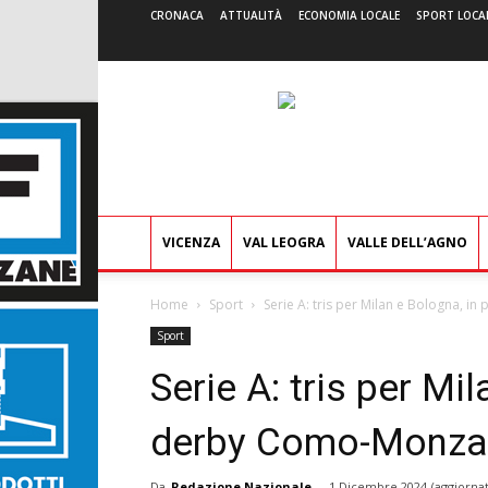
CRONACA
ATTUALITÀ
ECONOMIA LOCALE
SPORT LOCA
VICENZA
VAL LEOGRA
VALLE DELL’AGNO
Home
Sport
Serie A: tris per Milan e Bologna, i
Sport
Serie A: tris per Mil
derby Como-Monza
Da
Redazione Nazionale
-
1 Dicembre 2024
(aggiornat