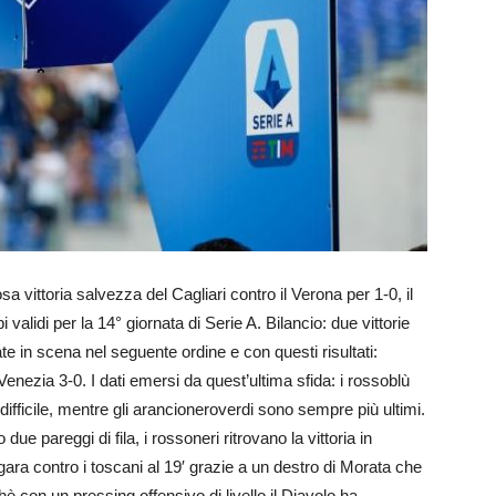
sa vittoria salvezza del Cagliari contro il Verona per 1-0, il
i validi per la 14° giornata di Serie A. Bilancio: due vittorie
e in scena nel seguente ordine e con questi risultati:
ezia 3-0. I dati emersi da quest’ultima sfida: i rossoblù
difficile, mentre gli arancioneroverdi sono sempre più ultimi.
ue pareggi di fila, i rossoneri ritrovano la vittoria in
ra contro i toscani al 19′ grazie a un destro di Morata che
chè con un pressing offensivo di livello il Diavolo ha