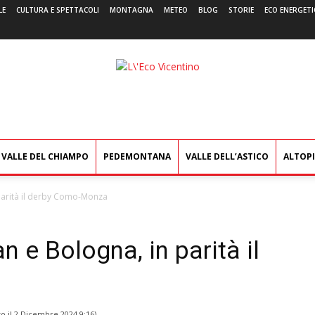
LE
CULTURA E SPETTACOLI
MONTAGNA
METEO
BLOG
STORIE
ECO ENERGETI
L'Eco
Vicentino
VALLE DEL CHIAMPO
PEDEMONTANA
VALLE DELL’ASTICO
ALTOP
n parità il derby Como-Monza
an e Bologna, in parità il
o il
2 Dicembre 2024 9:16
)