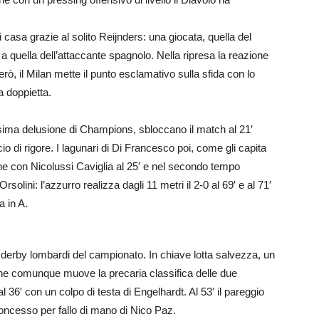
i casa grazie al solito Reijnders: una giocata, quella del
 quella dell’attaccante spagnolo. Nella ripresa la reazione
erò, il Milan mette il punto esclamativo sulla sfida con lo
 doppietta.
esima delusione di Champions, sbloccano il match al 21′
o di rigore. I lagunari di Di Francesco poi, come gli capita
ne con Nicolussi Caviglia al 25′ e nel secondo tempo
rsolini: l’azzurro realizza dagli 11 metri il 2-0 al 69′ e al 71′
a in A.
 derby lombardi del campionato. In chiave lotta salvezza, un
e comunque muove la precaria classifica delle due
l 36′ con un colpo di testa di Engelhardt. Al 53′ il pareggio
ncesso per fallo di mano di Nico Paz.