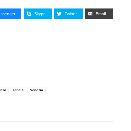
ssenger
Skype
Twitter
Email
nza
serie a
Venezia