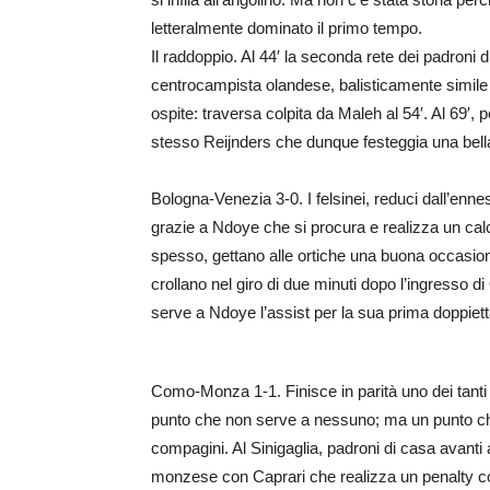
letteralmente dominato il primo tempo.
Il raddoppio. Al 44′ la seconda rete dei padroni d
centrocampista olandese, balisticamente simile a
ospite: traversa colpita da Maleh al 54′. Al 69′, p
stesso Reijnders che dunque festeggia una bella
Bologna-Venezia 3-0. I felsinei, reduci dall’enn
grazie a Ndoye che si procura e realizza un calci
spesso, gettano alle ortiche una buona occasio
crollano nel giro di due minuti dopo l’ingresso di O
serve a Ndoye l’assist per la sua prima doppiett
Como-Monza 1-1. Finisce in parità uno dei tanti
punto che non serve a nessuno; ma un punto ch
compagini. Al Sinigaglia, padroni di casa avanti a
monzese con Caprari che realizza un penalty co