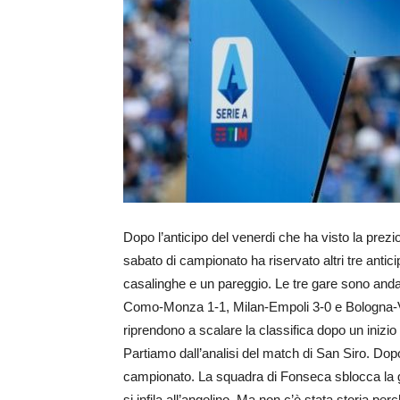
Dopo l’anticipo del venerdi che ha visto la prezio
sabato di campionato ha riservato altri tre anticip
casalinghe e un pareggio. Le tre gare sono andat
Como-Monza 1-1, Milan-Empoli 3-0 e Bologna-Ven
riprendono a scalare la classifica dopo un inizio 
Partiamo dall’analisi del match di San Siro. Dopo d
campionato. La squadra di Fonseca sblocca la ga
si infila all’angolino. Ma non c’è stata storia per