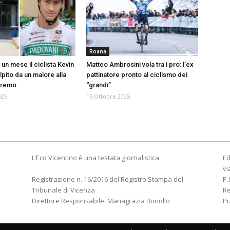
Roana
un mese il ciclista Kevin
Matteo Ambrosini vola tra i pro: l’ex
pito da un malore alla
pattinatore pronto al ciclismo dei
nremo
“grandi”
025
15 Ottobre 2025
L’Eco Vicentino è una testata giornalistica
Ed
vi
Registrazione n. 16/2016 del Registro Stampa del
P.
Tribunale di Vicenza
R
Direttore Responsabile: Mariagrazia Bonollo
Pu