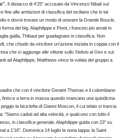
to”.
Il distacco di 4’25” accusato da Vincenzo Nibali sul
fine alle ambizioni di classifica del siciliano che in tal
podio e dovrà trovare un modo di onorare la Grande Boucle.
n forma dei big. Alaphilippe e Pinot, i francesi più amati in
aglia gialla, Thibaut per guadagnare in classifica. Non
 che chiude da vincitore un’azione iniziata in coppia con il
a che si aggiunge alle vittorie sullo Stelvio al Giro e sul
nti ad Alaphilippe, Matthews vince la volata del gruppo a
quadra che con il vincitore Geraint Thomas e il colombiano
19, finisce a terra in massa quando mancano una quindicina
 peggio la bicicletta di Gianni Moscon, il cui telaio si trancia
ta: “Siamo caduti ad alta velocità, e qualcuno con tutto il
esso, in classifica generale, Alaphilippe guida con 23” su
al a 1’16”. Domenica 14 luglio la nona tappa: la Saint