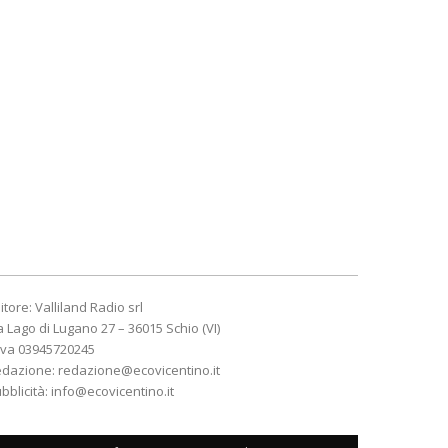
itore: Valliland Radio srl
a Lago di Lugano 27 – 36015 Schio (VI)
Iva 03945720245
edazione:
redazione@ecovicentino.it
bblicità:
info@ecovicentino.it