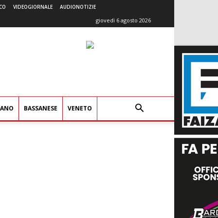
CO
VIDEOGIORNALE
AUDIONOTIZIE
giovedì 6 agosto 2026
IANO
BASSANESE
VENETO