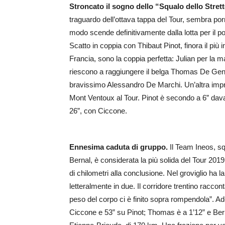
Stroncato il sogno dello “Squalo dello Stret
traguardo dell’ottava tappa del Tour, sembra porre 
modo scende definitivamente dalla lotta per il 
Scatto in coppia con Thibaut Pinot, finora il più i
Francia, sono la coppia perfetta: Julian per la m
riescono a raggiungere il belga Thomas De Gendt,
bravissimo Alessandro De Marchi. Un’altra impres
Mont Ventoux al Tour. Pinot è secondo a 6” dava
26”, con Ciccone.
Ennesima caduta di gruppo.
Il Team Ineos, s
Bernal, è considerata la più solida del Tour 20
di chilometri alla conclusione. Nel groviglio ha la
letteralmente in due. Il corridore trentino raccon
peso del corpo ci è finito sopra rompendola”. Ad
Ciccone e 53” su Pinot; Thomas è a 1’12” e Bern