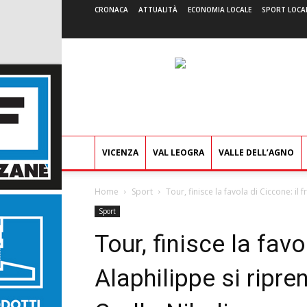
CRONACA
ATTUALITÀ
ECONOMIA LOCALE
SPORT LOCA
VICENZA
VAL LEOGRA
VALLE DELL’AGNO
Home
Sport
Tour, finisce la favola di Ciccone: il 
Sport
Tour, finisce la fav
Alaphilippe si ripre