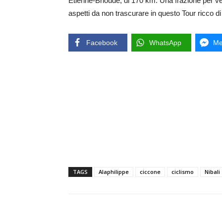
Etienne-Brioude, di 170 km. Una frazione per veloc
aspetti da non trascurare in questo Tour ricco d
Facebook
WhatsApp
Me
TAGS
Alaphilippe
ciccone
ciclismo
Nibali