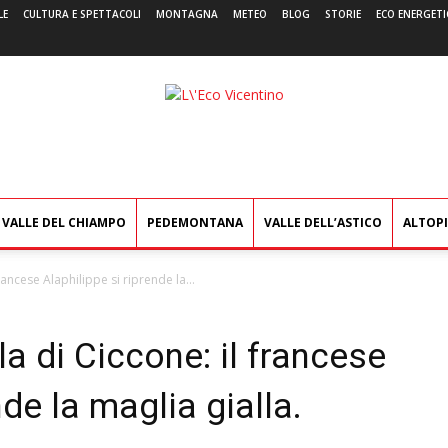
LE
CULTURA E SPETTACOLI
MONTAGNA
METEO
BLOG
STORIE
ECO ENERGETI
L'Eco
Vicentino
VALLE DEL CHIAMPO
PEDEMONTANA
VALLE DELL’ASTICO
ALTOP
francese Alaphilippe si riprende la...
ola di Ciccone: il francese
nde la maglia gialla.