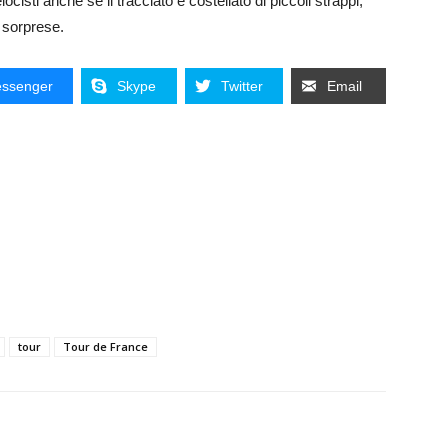
isti anche se il tracciato è costellato di piccoli strappi;
i sorprese.
ssenger
Skype
Twitter
Email
tour
Tour de France