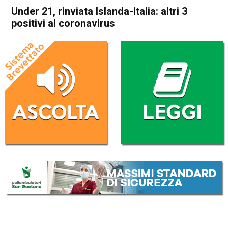
Under 21, rinviata Islanda-Italia: altri 3
positivi al coronavirus
Home
Sport
Sport
Under 21, rinviata Islanda-
Italia: altri 3 positivi al
coronavirus
Da
Redazione Nazionale
9 Ottobre 2020
(aggiornato il
9 Ottobre 2020 20:29
)
ASCOLTA L'AUDIO