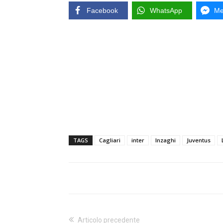
Facebook
WhatsApp
Me
TAGS
Cagliari
inter
Inzaghi
Juventus
Articolo precedente