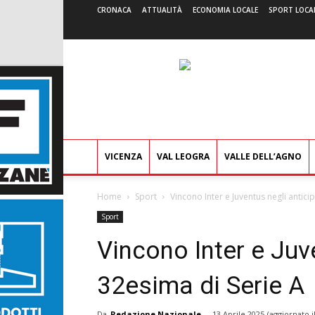
CRONACA
ATTUALITÀ
ECONOMIA LOCALE
SPORT LOCA
VICENZA
VAL LEOGRA
VALLE DELL’AGNO
Home
Sport
Vincono Inter e Juventus negli antici
Sport
Vincono Inter e Juve
32esima di Serie A
Da
Redazione Nazionale
-
13 Aprile 2025
(aggiornato i