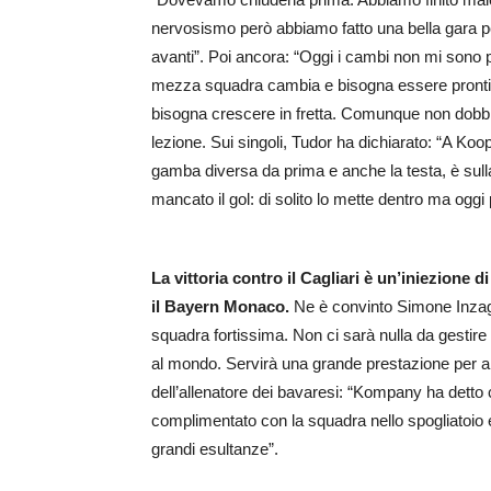
nervosismo però abbiamo fatto una bella gara p
avanti”. Poi ancora: “Oggi i cambi non mi sono p
mezza squadra cambia e bisogna essere pronti.
bisogna crescere in fretta. Comunque non dob
lezione. Sui singoli, Tudor ha dichiarato: “A Ko
gamba diversa da prima e anche la testa, è sulla 
mancato il gol: di solito lo mette dentro ma oggi
La vittoria contro il Cagliari è un’iniezione 
il Bayern Monaco.
Ne è convinto Simone Inzag
squadra fortissima. Non ci sarà nulla da gestire no
al mondo. Servirà una grande prestazione per an
dell’allenatore dei bavaresi: “Kompany ha dett
complimentato con la squadra nello spogliatoio 
grandi esultanze”.