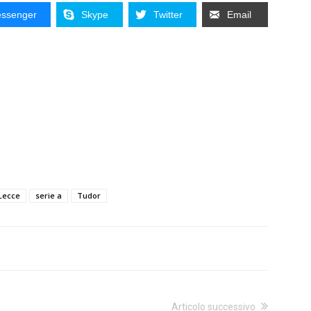
ssenger
Skype
Twitter
Email
Lecce
serie a
Tudor
Articolo successivo