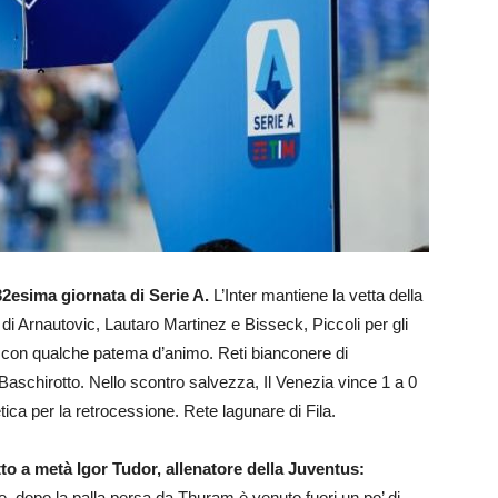
a 32esima giornata di Serie A.
L’Inter mantiene la vetta della
ri di Arnautovic, Lautaro Martinez e Bisseck, Piccoli per gli
1 con qualche patema d’animo. Reti bianconere di
aschirotto. Nello scontro salvezza, Il Venezia vince 1 a 0
ica per la retrocessione. Rete lagunare di Fila.
tto a metà Igor Tudor, allenatore della Juventus:
 dopo la palla persa da Thuram è venuto fuori un po’ di