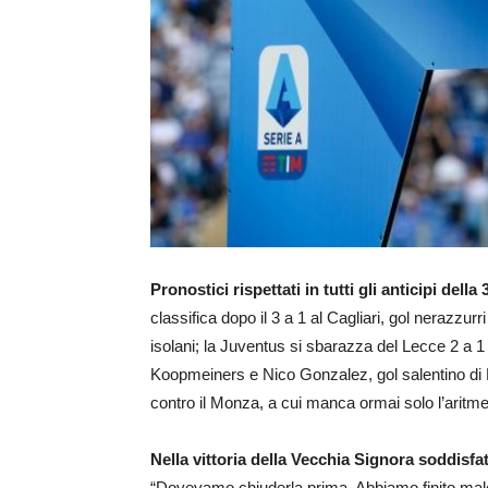
Pronostici rispettati in tutti gli anticipi dell
classifica dopo il 3 a 1 al Cagliari, gol nerazzur
isolani; la Juventus si sbarazza del Lecce 2 a 
Koopmeiners e Nico Gonzalez, gol salentino di B
contro il Monza, a cui manca ormai solo l’aritmet
Nella vittoria della Vecchia Signora soddisfa
“Dovevamo chiuderla prima. Abbiamo finito male,