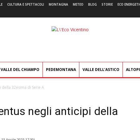
LE
CULTURA E SPETTACOLI
MONTAGNA
METEO
BLOG
STORIE
ECO ENERGETI
L'Eco
Vicentino
VALLE DEL CHIAMPO
PEDEMONTANA
VALLE DELL’ASTICO
ALTOP
pi della 32esima di Serie A
ntus negli anticipi della
l
13 Aprile 2025 17:30
)