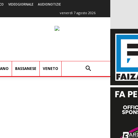
CO
VIDEOGIORNALE
AUDIONOTIZIE
venerdì 7 agosto 2026
IANO
BASSANESE
VENETO