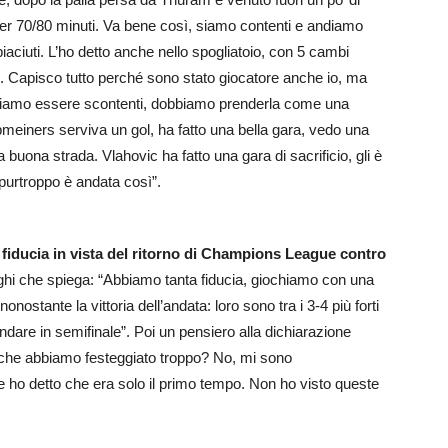
er 70/80 minuti. Va bene così, siamo contenti e andiamo
iaciuti. L’ho detto anche nello spogliatoio, con 5 cambi
 Capisco tutto perché sono stato giocatore anche io, ma
biamo essere scontenti, dobbiamo prenderla come una
opmeiners serviva un gol, ha fatto una bella gara, vedo una
buona strada. Vlahovic ha fatto una gara di sacrificio, gli è
 purtroppo è andata così”.
di fiducia in vista del ritorno di Champions League contro
hi che spiega: “Abbiamo tanta fiducia, giochiamo con una
nostante la vittoria dell’andata: loro sono tra i 3-4 più forti
dare in semifinale”. Poi un pensiero alla dichiarazione
o che abbiamo festeggiato troppo? No, mi sono
e ho detto che era solo il primo tempo. Non ho visto queste