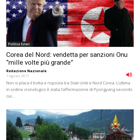
Politica Esteri
Corea del Nord: vendetta per sanzioni Onu
“mille volte più grande”
Redazione Nazionale
-
7 Agosto 2017
Non si placa il botta e risposta tra Stati Uniti e Nord Corea. L’ultima
in ordine cronologico è stata l’affermazione di Pyongyang secondo
cui...