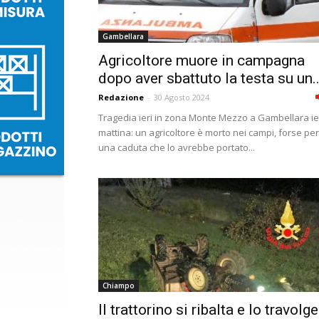
Gambellara
Agricoltore muore in campagna
dopo aver sbattuto la testa su un..
Redazione
-
30 Agosto 2024
Tragedia ieri in zona Monte Mezzo a Gambellara ie
mattina: un agricoltore è morto nei campi, forse per
una caduta che lo avrebbe portato...
Chiampo
Il trattorino si ribalta e lo travolge