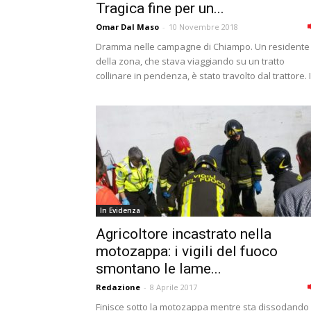
Tragica fine per un...
Omar Dal Maso
-
10 Novembre 2018
Dramma nelle campagne di Chiampo. Un residente
della zona, che stava viaggiando su un tratto
collinare in pendenza, è stato travolto dal trattore. Il
In Evidenza
Agricoltore incastrato nella
motozappa: i vigili del fuoco
smontano le lame...
Redazione
-
8 Aprile 2017
Finisce sotto la motozappa mentre sta dissodando i