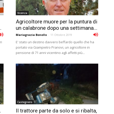
Vicenza
Agricoltore muore per la puntura di
.
un calabrone dopo una settimana...
Mariagrazia Bonollo
-
11 Ottobre 2019
ri
E' stato un destino davvero beffardo quello che ha
portato via Giampietro Pranovi, un agricoltore in
pensione di 71 anni vicentino agli affetti più...
Castegnero
.
Il trattore parte da solo e si ribalta,