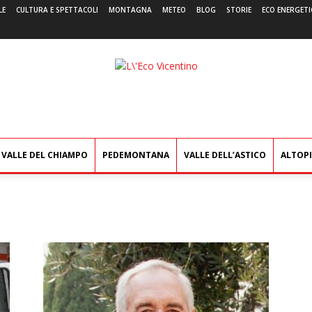
LE
CULTURA E SPETTACOLI
MONTAGNA
METEO
BLOG
STORIE
ECO ENERGETI
L'Eco
Vicentino
VALLE DEL CHIAMPO
PEDEMONTANA
VALLE DELL’ASTICO
ALTOP