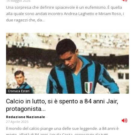
14 Maggio 2026
Una sorpresa che definire spiacevole è un eufemismo. È quella
alla quale sono andati incontro Andrea Laghetto e Miriam Roso, i
due ragazzi che, da...
Cronaca Esteri
Calcio in lutto, si è spento a 84 anni Jair,
protagonista...
Redazione Nazionale
-
27 Aprile 2025
Il mondo del calcio piange una delle sue leggende. a 84 anni è
morto, all’età di 84 anni, Jair da Costa, conosciuto da tutti...