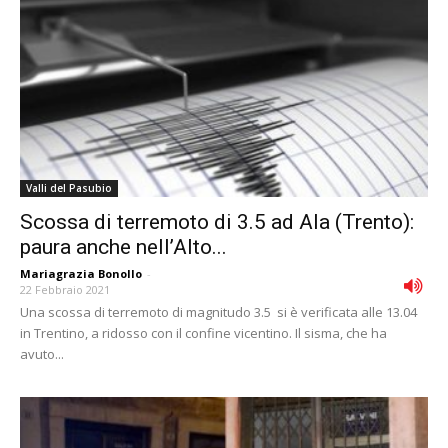
Valli del Pasubio
Scossa di terremoto di 3.5 ad Ala (Trento):
paura anche nell’Alto...
Mariagrazia Bonollo
-
22 Febbraio 2021
Una scossa di terremoto di magnitudo 3.5 si è verificata alle 13.04
in Trentino, a ridosso con il confine vicentino. Il sisma, che ha
avuto...