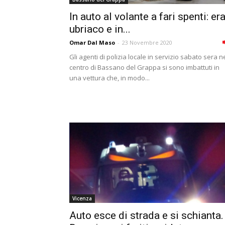
In auto al volante a fari spenti: er
ubriaco e in...
Omar Dal Maso
-
23 Novembre 2020
Gli agenti di polizia locale in servizio sabato sera n
centro di Bassano del Grappa si sono imbattuti in
una vettura che, in modo...
Vicenza
Auto esce di strada e si schianta.