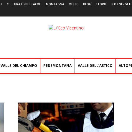
LE
CULTURA E SPETTACOLI
MONTAGNA
METEO
BLOG
STORIE
ECO ENERGETI
L'Eco
Vicentino
VALLE DEL CHIAMPO
PEDEMONTANA
VALLE DELL’ASTICO
ALTOP