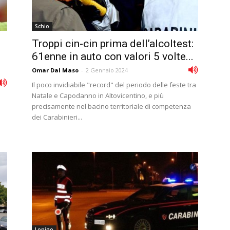
Schio
Troppi cin-cin prima dell’alcoltest:
61enne in auto con valori 5 volte...
Omar Dal Maso
-
2 Gennaio 2024
Il poco invidiabile "record" del periodo delle feste tra
Natale e Capodanno in Altovicentino, e più
precisamente nel bacino territoriale di competenza
dei Carabinieri...
Lonigo