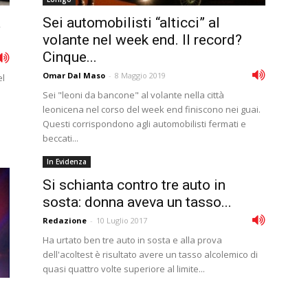
a
Sei automobilisti “alticci” al
volante nel week end. Il record?
Cinque...
Omar Dal Maso
-
8 Maggio 2019
el
Sei "leoni da bancone" al volante nella città
leonicena nel corso del week end finiscono nei guai.
Questi corrispondono agli automobilisti fermati e
beccati...
In Evidenza
Si schianta contro tre auto in
sosta: donna aveva un tasso...
Redazione
-
10 Luglio 2017
Ha urtato ben tre auto in sosta e alla prova
dell'acoltest è risultato avere un tasso alcolemico di
quasi quattro volte superiore al limite...