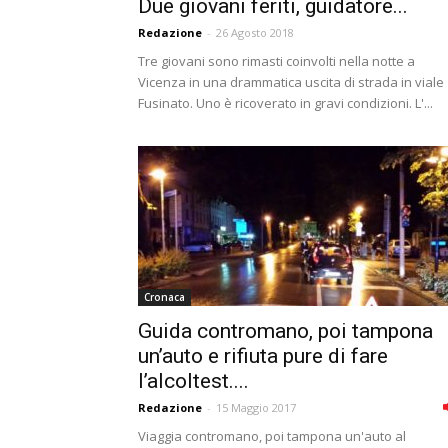
Due giovani feriti, guidatore...
Redazione
-
26 Agosto 2018
Tre giovani sono rimasti coinvolti nella notte a
Vicenza in una drammatica uscita di strada in viale
Fusinato. Uno è ricoverato in gravi condizioni. L'...
Cronaca
Guida contromano, poi tampona
un’auto e rifiuta pure di fare
l’alcoltest....
Redazione
-
15 Maggio 2017
Viaggia contromano, poi tampona un'auto al