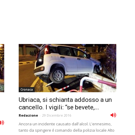
Cronaca
Ubriaca, si schianta addosso a un
cancello. I vigili: “se bevete,...
Redazione
-
29 Dicembre 2016
Ancora un incidente causato dall'alcol. L'ennesimo,
tanto da spingere il comando della polizia locale Alto