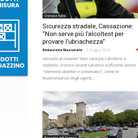
Cronaca Italia
Sicurezza stradale, Cassazione:
“Non serve più l’alcoltest per
provare l’ubriachezza”
Redazione Nazionale
-
3 Giugno 2024
Ubriachi al volante? Non sarà più l'alcoltest a
stabilirlo. D’ora in avanti saranno sufficienti anche
"elementi obiettivi e sintomatici", come le
testimonianze degli agenti...
Bassano del Grappa