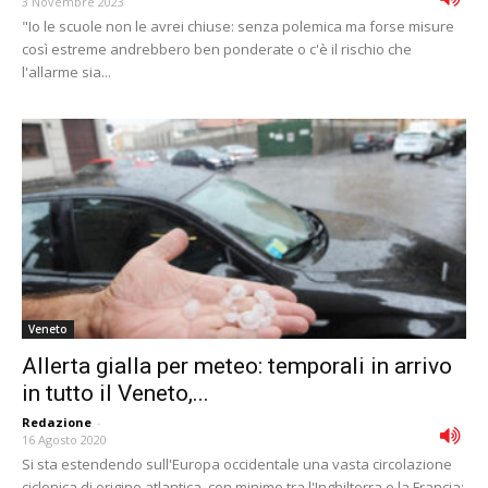
3 Novembre 2023
"Io le scuole non le avrei chiuse: senza polemica ma forse misure
così estreme andrebbero ben ponderate o c'è il rischio che
l'allarme sia...
Veneto
Allerta gialla per meteo: temporali in arrivo
in tutto il Veneto,...
Redazione
-
16 Agosto 2020
Si sta estendendo sull'Europa occidentale una vasta circolazione
ciclonica di origine atlantica, con minimo tra l'Inghilterra e la Francia: