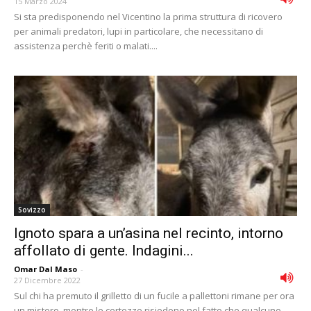
15 Marzo 2024
Si sta predisponendo nel Vicentino la prima struttura di ricovero
per animali predatori, lupi in particolare, che necessitano di
assistenza perchè feriti o malati....
Sovizzo
Ignoto spara a un’asina nel recinto, intorno
affollato di gente. Indagini...
Omar Dal Maso
-
27 Dicembre 2022
Sul chi ha premuto il grilletto di un fucile a pallettoni rimane per ora
un mistero, mentre le certezze risiedono nel fatto che qualcuno...