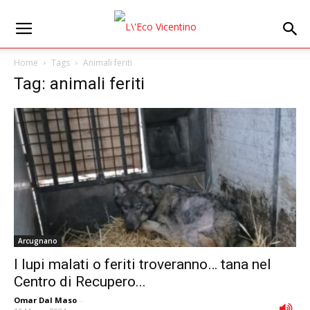
Home
Tags
Animali feriti
Tag: animali feriti
Arcugnano
I lupi malati o feriti troveranno… tana nel
Centro di Recupero...
Omar Dal Maso
-