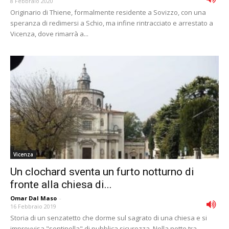
8 Febbraio 2020
Originario di Thiene, formalmente residente a Sovizzo, con una
speranza di redimersi a Schio, ma infine rintracciato e arrestato a
Vicenza, dove rimarrà a...
Vicenza
Un clochard sventa un furto notturno di
fronte alla chiesa di...
Omar Dal Maso
-
16 Febbraio 2019
Storia di un senzatetto che dorme sul sagrato di una chiesa e si
improvvisa "sentinella" di pubblica sicurezza. Nella notte tra