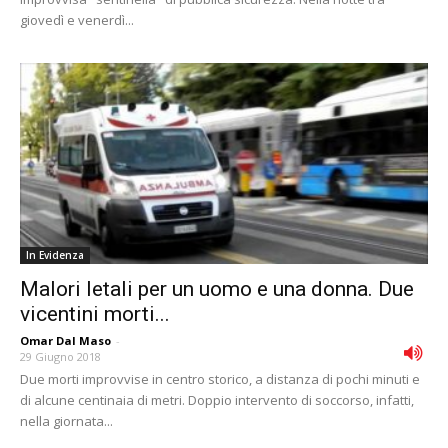
giovedì e venerdì...
In Evidenza
Malori letali per un uomo e una donna. Due
vicentini morti...
Omar Dal Maso
-
29 Giugno 2018
Due morti improvvise in centro storico, a distanza di pochi minuti e
di alcune centinaia di metri. Doppio intervento di soccorso, infatti,
nella giornata...