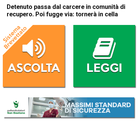
Detenuto passa dal carcere in comunità di
recupero. Poi fugge via: tornerà in cella
Home
Schio
Cronaca
In Evidenza
Schio
Thiene
Vicenza
Detenuto passa dal carcere
in comunità di recupero. Poi
fugge via: tornerà in cella
Da
Redazione
8 Febbraio 2020
(aggiornato il
8 Febbraio 2020 18:19
)
ASCOLTA L'AUDIO