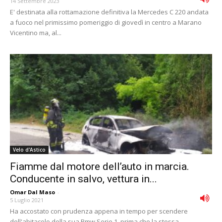
14 Settembre 2023
E' destinata alla rottamazione definitiva la Mercedes C 220 andata
a fuoco nel primissimo pomeriggio di giovedì in centro a Marano
Vicentino ma, al...
Velo d'Astico
Fiamme dal motore dell’auto in marcia.
Conducente in salvo, vettura in...
Omar Dal Maso
-
5 Luglio 2021
Ha accostato con prudenza appena in tempo per scendere
dell'abitacolo della sua Bmw Serie 1, prima che la stessa