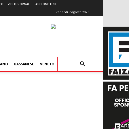
CO
VIDEOGIORNALE
AUDIONOTIZIE
venerdì 7 agosto 2026
IANO
BASSANESE
VENETO