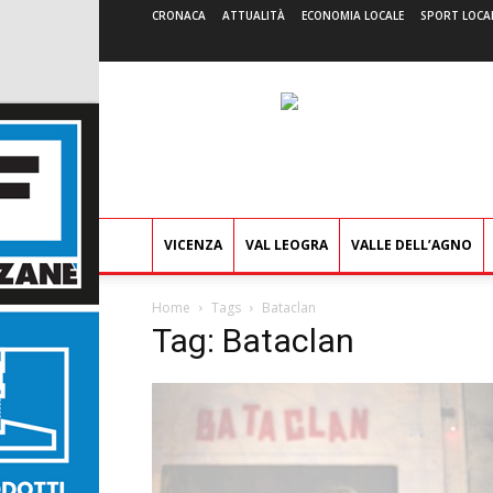
CRONACA
ATTUALITÀ
ECONOMIA LOCALE
SPORT LOCA
VICENZA
VAL LEOGRA
VALLE DELL’AGNO
Home
Tags
Bataclan
Tag: Bataclan