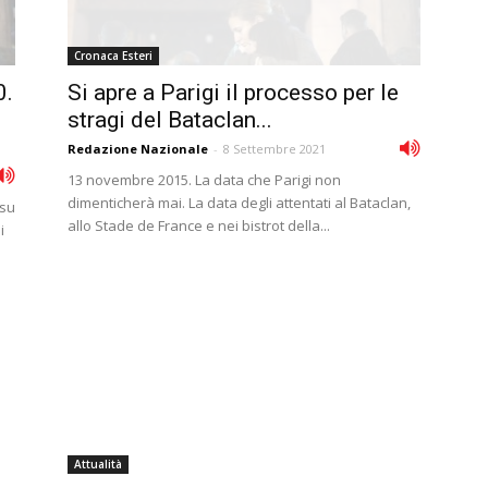
Cronaca Esteri
0.
Si apre a Parigi il processo per le
stragi del Bataclan...
Redazione Nazionale
-
8 Settembre 2021
13 novembre 2015. La data che Parigi non
dimenticherà mai. La data degli attentati al Bataclan,
 su
allo Stade de France e nei bistrot della...
i
Attualità