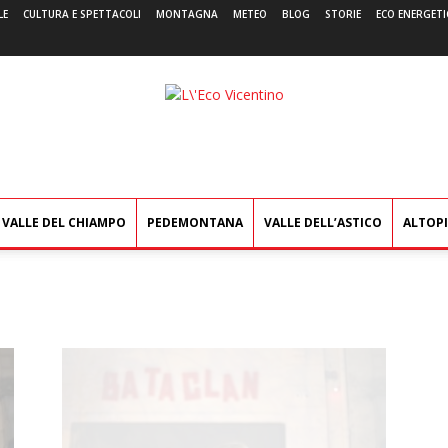
LE
CULTURA E SPETTACOLI
MONTAGNA
METEO
BLOG
STORIE
ECO ENERGETI
L'Eco
Vicentino
VALLE DEL CHIAMPO
PEDEMONTANA
VALLE DELL’ASTICO
ALTOP