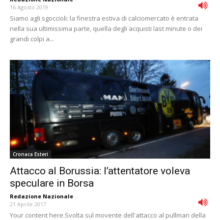
16 Agosto 2019
Siamo agli sgoccioli: la finestra estiva di calciomercato è entrata
nella sua ultimissima parte, quella degli acquisti last minute o dei
grandi colpi a...
Cronaca Esteri
Attacco al Borussia: l’attentatore voleva
speculare in Borsa
Redazione Nazionale
-
21 Aprile 2017
Your content here.Svolta sul movente dell'attacco al pullman della