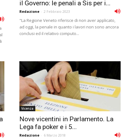
il Governo: le penali a Sis per i...
Redazione
-
2 Febbraio 2023
"La Regione Veneto riferisce di non aver applicato,
ad oggi, la penale in quanto i lavori non sono ancora
a
conclusi ed il relativo computo...
al
i
Vicenza
la
Nove vicentini in Parlamento. La
Lega fa poker e i 5...
Redazione
-
6 Marzo 2018