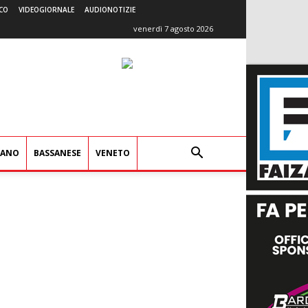
CO
VIDEOGIORNALE
AUDIONOTIZIE
venerdì 7 agosto 2026
IANO
BASSANESE
VENETO