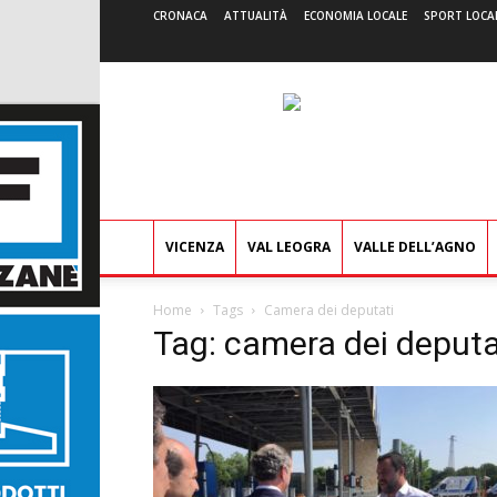
CRONACA
ATTUALITÀ
ECONOMIA LOCALE
SPORT LOCA
VICENZA
VAL LEOGRA
VALLE DELL’AGNO
Home
Tags
Camera dei deputati
Tag: camera dei deputa