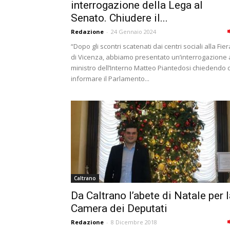
interrogazione della Lega al
Senato. Chiudere il...
Redazione
-
24 Gennaio 2024
“Dopo gli scontri scatenati dai centri sociali alla Fier
di Vicenza, abbiamo presentato un’interrogazione 
ministro dell’Interno Matteo Piantedosi chiedendo d
informare il Parlamento...
Caltrano
Da Caltrano l’abete di Natale per 
Camera dei Deputati
Redazione
-
8 Dicembre 2018