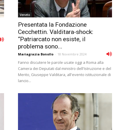
Veneto
Presentata la Fondazione
Cecchettin. Valditara-shock:
“Patriarcato non esiste, il
problema sono...
Mariagrazia Bonollo
-
18 Novembre 2024
Fanno discutere le parole usate oggi a Roma alla
Camera dei Deputati dal ministro dell'Istruzione e del
Merito, Giuseppe Valditara, all'evento istituzionale di
lancio...