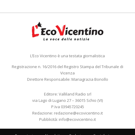
L’Eco Vicentino è una testata giornalistica
Registrazione n. 16/2016 del Registro Stampa del Tribunale di
Vicenza
Direttore Responsabile: Mariagrazia Bonollo
Editore: Valliland Radio srl
via Lago di Lugano 27 – 36015 Schio (VI)
P.Iva 03945720245
Redazione:
redazione@ecovicentino.it
Pubblicità:
info@ecovicentino.it