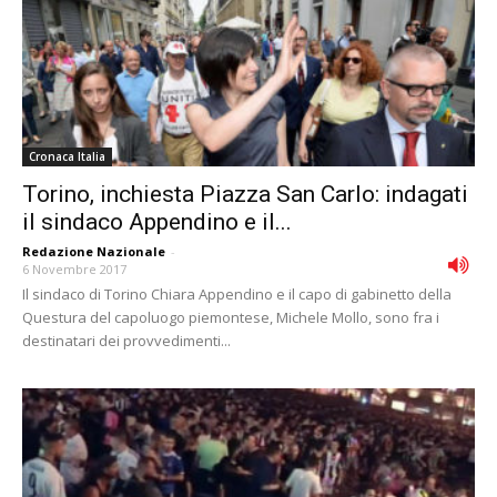
Cronaca Italia
Torino, inchiesta Piazza San Carlo: indagati
il sindaco Appendino e il...
Redazione Nazionale
-
6 Novembre 2017
Il sindaco di Torino Chiara Appendino e il capo di gabinetto della
Questura del capoluogo piemontese, Michele Mollo, sono fra i
destinatari dei provvedimenti...