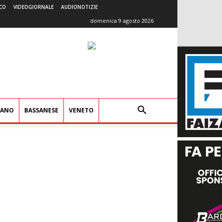
CO
VIDEOGIORNALE
AUDIONOTIZIE
domenica 9 agosto 2026
IANO
BASSANESE
VENETO