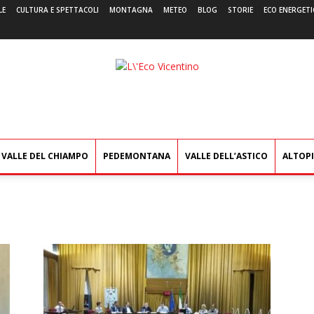
LE
CULTURA E SPETTACOLI
MONTAGNA
METEO
BLOG
STORIE
ECO ENERGETI
L'Eco
Vicentino
VALLE DEL CHIAMPO
PEDEMONTANA
VALLE DELL’ASTICO
ALTOP