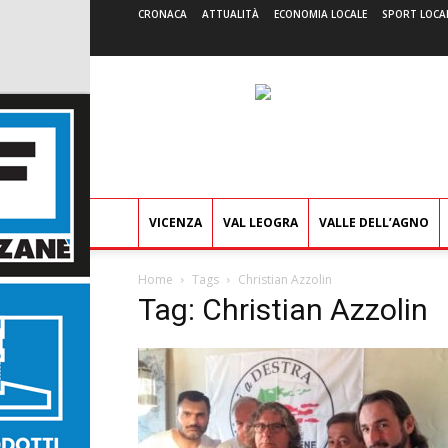
CRONACA
ATTUALITÀ
ECONOMIA LOCALE
SPORT LOCA
VICENZA
VAL LEOGRA
VALLE DELL’AGNO
Home
Tags
Christian Azzolin
Tag: Christian Azzolin