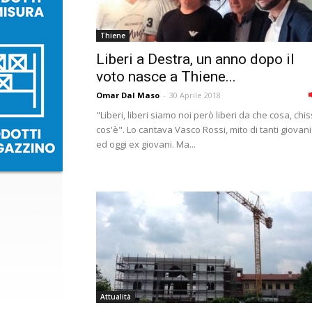
Thiene
Liberi a Destra, un anno dopo il
voto nasce a Thiene...
Omar Dal Maso
-
30 Aprile 2018
"Liberi, liberi siamo noi però liberi da che cosa, chi
cos'è". Lo cantava Vasco Rossi, mito di tanti giovani
ed oggi ex giovani. Ma...
Attualità