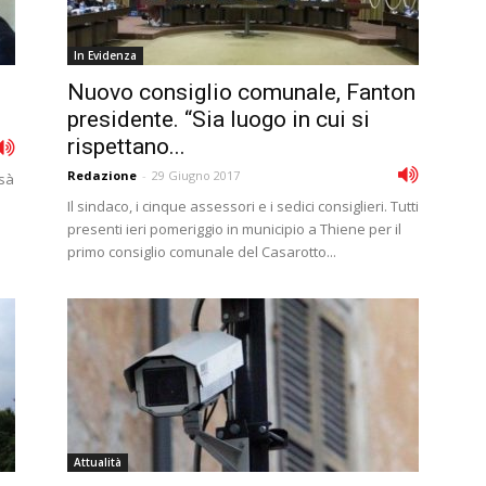
In Evidenza
Nuovo consiglio comunale, Fanton
presidente. “Sia luogo in cui si
rispettano...
Redazione
-
29 Giugno 2017
ssà
Il sindaco, i cinque assessori e i sedici consiglieri. Tutti
presenti ieri pomeriggio in municipio a Thiene per il
primo consiglio comunale del Casarotto...
Attualità