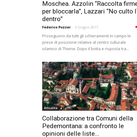
Moschea. Azzolin “Raccolta firm
per bloccarla”, Lazzari “No culto l
dentro”
Federico Pozzer
-
6 Giugno 2017
Proseguono da tutti gli schieramenti in campo le
prese di posizione relative al centro culturale
islamico di Thiene. Dopo il botta e risposta tra...
Attualità
Collaborazione tra Comuni della
Pedemontana: a confronto le
opinioni delle liste...